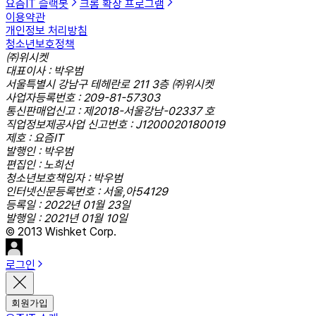
요즘IT 슬랙봇
크롬 확장 프로그램
이용약관
개인정보 처리방침
청소년보호정책
㈜위시켓
대표이사 : 박우범
서울특별시 강남구 테헤란로 211 3층 ㈜위시켓
사업자등록번호 : 209-81-57303
통신판매업신고 : 제2018-서울강남-02337 호
직업정보제공사업 신고번호 : J1200020180019
제호 : 요즘IT
발행인 : 박우범
편집인 : 노희선
청소년보호책임자 : 박우범
인터넷신문등록번호 : 서울,아54129
등록일 : 2022년 01월 23일
발행일 : 2021년 01월 10일
© 2013 Wishket Corp.
로그인
회원가입