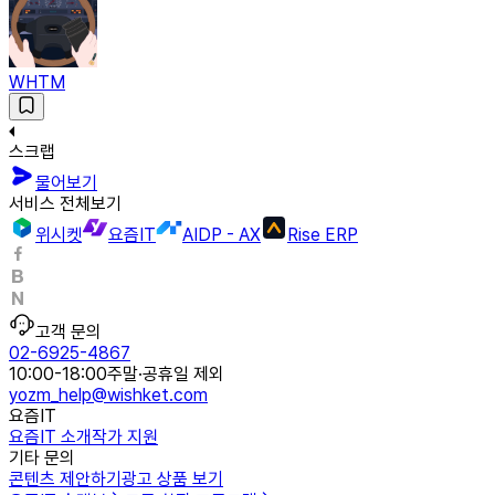
WHTM
스크랩
물어보기
서비스 전체보기
위시켓
요즘IT
AIDP - AX
Rise ERP
고객 문의
02-6925-4867
10:00-18:00
주말·공휴일 제외
yozm_help@wishket.com
요즘IT
요즘IT 소개
작가 지원
기타 문의
콘텐츠 제안하기
광고 상품 보기