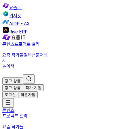
요즘IT
위시켓
AIDP - AX
Rise ERP
콘텐츠
프로덕트 밸리
요즘 작가들
컬렉션
물어봐
놀이터
광고 상품
광고 상품
작가 지원
로그인
회원가입
콘텐츠
프로덕트 밸리
요즘 작가들