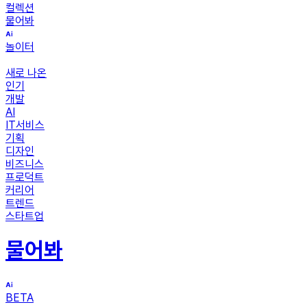
컬렉션
물어봐
놀이터
새로 나온
인기
개발
AI
IT서비스
기획
디자인
비즈니스
프로덕트
커리어
트렌드
스타트업
물어봐
BETA