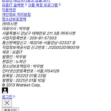
콘텐츠 제안하기
광고 상품 보기
요즘IT 슬랙봇
크롬 확장 프로그램
이용약관
개인정보 처리방침
청소년보호정책
㈜위시켓
대표이사 : 박우범
서울특별시 강남구 테헤란로 211 3층 ㈜위시켓
사업자등록번호 : 209-81-57303
통신판매업신고 : 제2018-서울강남-02337 호
직업정보제공사업 신고번호 : J1200020180019
제호 : 요즘IT
발행인 : 박우범
편집인 : 노희선
청소년보호책임자 : 박우범
인터넷신문등록번호 : 서울,아54129
등록일 : 2022년 01월 23일
발행일 : 2021년 01월 10일
© 2013 Wishket Corp.
로그인
회원가입