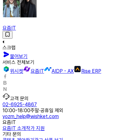
요즘IT
스크랩
물어보기
서비스 전체보기
위시켓
요즘IT
AIDP - AX
Rise ERP
고객 문의
02-6925-4867
10:00-18:00
주말·공휴일 제외
yozm_help@wishket.com
요즘IT
요즘IT 소개
작가 지원
기타 문의