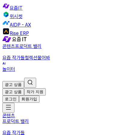
요즘IT
위시켓
AIDP - AX
Rise ERP
콘텐츠
프로덕트 밸리
요즘 작가들
컬렉션
물어봐
놀이터
광고 상품
광고 상품
작가 지원
로그인
회원가입
콘텐츠
프로덕트 밸리
요즘 작가들