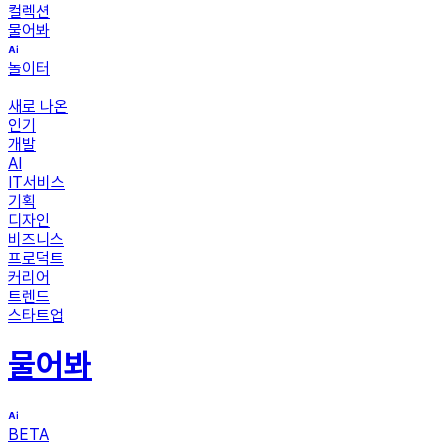
컬렉션
물어봐
놀이터
새로 나온
인기
개발
AI
IT서비스
기획
디자인
비즈니스
프로덕트
커리어
트렌드
스타트업
물어봐
BETA