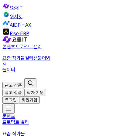
요즘IT
위시켓
AIDP - AX
Rise ERP
콘텐츠
프로덕트 밸리
요즘 작가들
컬렉션
물어봐
놀이터
광고 상품
광고 상품
작가 지원
로그인
회원가입
콘텐츠
프로덕트 밸리
요즘 작가들