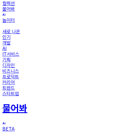
컬렉션
물어봐
놀이터
새로 나온
인기
개발
AI
IT서비스
기획
디자인
비즈니스
프로덕트
커리어
트렌드
스타트업
물어봐
BETA