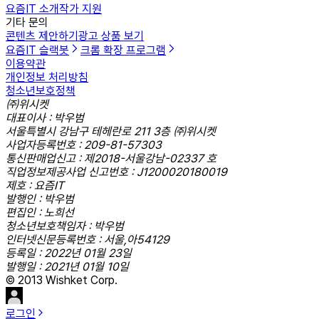
요즘IT 소개
작가 지원
기타 문의
콘텐츠 제안하기
광고 상품 보기
요즘IT 슬랙봇
크롬 확장 프로그램
이용약관
개인정보 처리방침
청소년보호정책
㈜위시켓
대표이사 : 박우범
서울특별시 강남구 테헤란로 211 3층 ㈜위시켓
사업자등록번호 : 209-81-57303
통신판매업신고 : 제2018-서울강남-02337 호
직업정보제공사업 신고번호 : J1200020180019
제호 : 요즘IT
발행인 : 박우범
편집인 : 노희선
청소년보호책임자 : 박우범
인터넷신문등록번호 : 서울,아54129
등록일 : 2022년 01월 23일
발행일 : 2021년 01월 10일
© 2013 Wishket Corp.
로그인