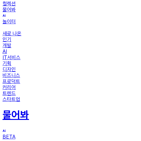
컬렉션
물어봐
놀이터
새로 나온
인기
개발
AI
IT서비스
기획
디자인
비즈니스
프로덕트
커리어
트렌드
스타트업
물어봐
BETA