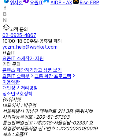
위시켓
요즘IT
AIDP - AX
Rise ERP
고객 문의
02-6925-4867
10:00-18:00
주말·공휴일 제외
yozm_help@wishket.com
요즘IT
요즘IT 소개
작가 지원
기타 문의
콘텐츠 제안하기
광고 상품 보기
요즘IT 슬랙봇
크롬 확장 프로그램
이용약관
개인정보 처리방침
청소년보호정책
㈜위시켓
대표이사 : 박우범
서울특별시 강남구 테헤란로 211 3층 ㈜위시켓
사업자등록번호 : 209-81-57303
통신판매업신고 : 제2018-서울강남-02337 호
직업정보제공사업 신고번호 : J1200020180019
제호 : 요즘IT