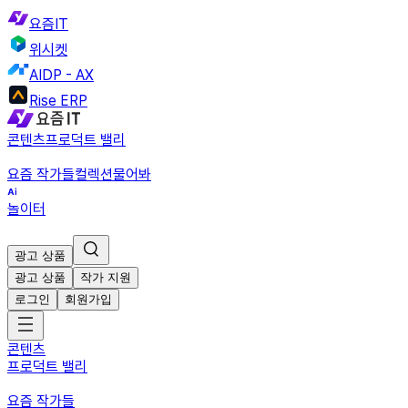
요즘IT
위시켓
AIDP - AX
Rise ERP
콘텐츠
프로덕트 밸리
요즘 작가들
컬렉션
물어봐
놀이터
광고 상품
광고 상품
작가 지원
로그인
회원가입
콘텐츠
프로덕트 밸리
요즘 작가들