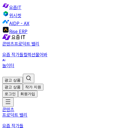
요즘IT
위시켓
AIDP - AX
Rise ERP
콘텐츠
프로덕트 밸리
요즘 작가들
컬렉션
물어봐
놀이터
광고 상품
광고 상품
작가 지원
로그인
회원가입
콘텐츠
프로덕트 밸리
요즘 작가들