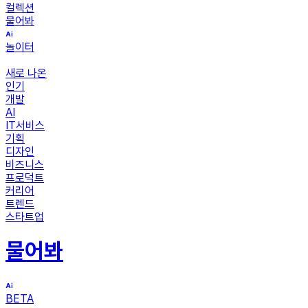
컬렉션
물어봐
놀이터
새로 나온
인기
개발
AI
IT서비스
기획
디자인
비즈니스
프로덕트
커리어
트렌드
스타트업
물어봐
BETA