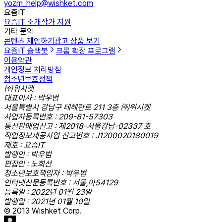
yozm_help@wishket.com
요즘IT
요즘IT 소개
작가 지원
기타 문의
콘텐츠 제안하기
광고 상품 보기
요즘IT 슬랙봇
크롬 확장 프로그램
이용약관
개인정보 처리방침
청소년보호정책
㈜위시켓
대표이사 : 박우범
서울특별시 강남구 테헤란로 211 3층 ㈜위시켓
사업자등록번호 : 209-81-57303
통신판매업신고 : 제2018-서울강남-02337 호
직업정보제공사업 신고번호 : J1200020180019
제호 : 요즘IT
발행인 : 박우범
편집인 : 노희선
청소년보호책임자 : 박우범
인터넷신문등록번호 : 서울,아54129
등록일 : 2022년 01월 23일
발행일 : 2021년 01월 10일
© 2013 Wishket Corp.