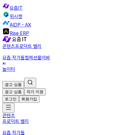
요즘IT
위시켓
AIDP - AX
Rise ERP
콘텐츠
프로덕트 밸리
요즘 작가들
컬렉션
물어봐
놀이터
광고 상품
광고 상품
작가 지원
로그인
회원가입
콘텐츠
프로덕트 밸리
요즘 작가들