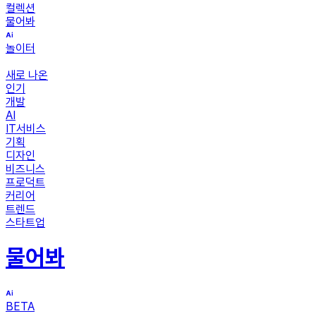
컬렉션
물어봐
놀이터
새로 나온
인기
개발
AI
IT서비스
기획
디자인
비즈니스
프로덕트
커리어
트렌드
스타트업
물어봐
BETA