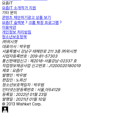
요즘IT
요즘IT 소개
작가 지원
기타 문의
콘텐츠 제안하기
광고 상품 보기
요즘IT 슬랙봇
크롬 확장 프로그램
이용약관
개인정보 처리방침
청소년보호정책
㈜위시켓
대표이사 : 박우범
서울특별시 강남구 테헤란로 211 3층 ㈜위시켓
사업자등록번호 : 209-81-57303
통신판매업신고 : 제2018-서울강남-02337 호
직업정보제공사업 신고번호 : J1200020180019
제호 : 요즘IT
발행인 : 박우범
편집인 : 노희선
청소년보호책임자 : 박우범
인터넷신문등록번호 : 서울,아54129
등록일 : 2022년 01월 23일
발행일 : 2021년 01월 10일
© 2013 Wishket Corp.