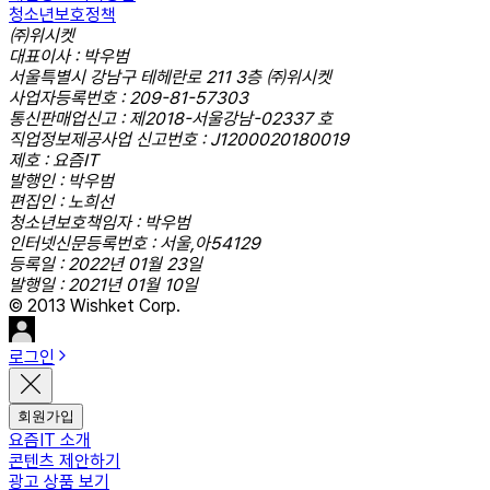
청소년보호정책
㈜위시켓
대표이사 : 박우범
서울특별시 강남구 테헤란로 211 3층 ㈜위시켓
사업자등록번호 : 209-81-57303
통신판매업신고 : 제2018-서울강남-02337 호
직업정보제공사업 신고번호 : J1200020180019
제호 : 요즘IT
발행인 : 박우범
편집인 : 노희선
청소년보호책임자 : 박우범
인터넷신문등록번호 : 서울,아54129
등록일 : 2022년 01월 23일
발행일 : 2021년 01월 10일
© 2013 Wishket Corp.
로그인
회원가입
요즘IT 소개
콘텐츠 제안하기
광고 상품 보기