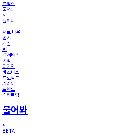
컬렉션
물어봐
놀이터
새로 나온
인기
개발
AI
IT서비스
기획
디자인
비즈니스
프로덕트
커리어
트렌드
스타트업
물어봐
BETA