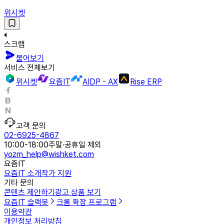
위시켓
스크랩
물어보기
서비스 전체보기
위시켓
요즘IT
AIDP - AX
Rise ERP
고객 문의
02-6925-4867
10:00-18:00
주말·공휴일 제외
yozm_help@wishket.com
요즘IT
요즘IT 소개
작가 지원
기타 문의
콘텐츠 제안하기
광고 상품 보기
요즘IT 슬랙봇
크롬 확장 프로그램
이용약관
개인정보 처리방침