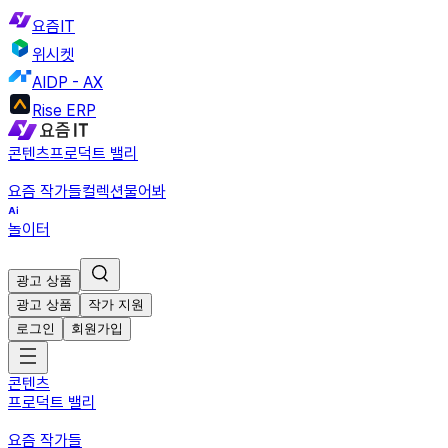
요즘IT
위시켓
AIDP - AX
Rise ERP
콘텐츠
프로덕트 밸리
요즘 작가들
컬렉션
물어봐
놀이터
광고 상품
광고 상품
작가 지원
로그인
회원가입
콘텐츠
프로덕트 밸리
요즘 작가들