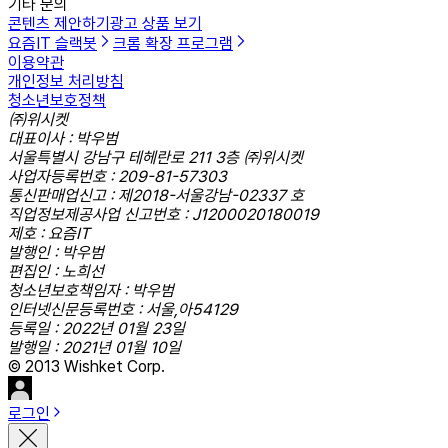
기타 문의
콘텐츠 제안하기
광고 상품 보기
요즘IT 슬랙봇
크롬 확장 프로그램
이용약관
개인정보 처리방침
청소년보호정책
㈜위시켓
대표이사 : 박우범
서울특별시 강남구 테헤란로 211 3층 ㈜위시켓
사업자등록번호 : 209-81-57303
통신판매업신고 : 제2018-서울강남-02337 호
직업정보제공사업 신고번호 : J1200020180019
제호 : 요즘IT
발행인 : 박우범
편집인 : 노희선
청소년보호책임자 : 박우범
인터넷신문등록번호 : 서울,아54129
등록일 : 2022년 01월 23일
발행일 : 2021년 01월 10일
© 2013 Wishket Corp.
로그인