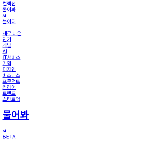
컬렉션
물어봐
놀이터
새로 나온
인기
개발
AI
IT서비스
기획
디자인
비즈니스
프로덕트
커리어
트렌드
스타트업
물어봐
BETA