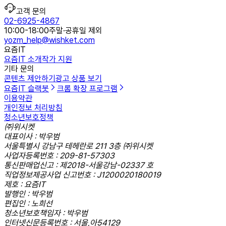
고객 문의
02-6925-4867
10:00-18:00
주말·공휴일 제외
yozm_help@wishket.com
요즘IT
요즘IT 소개
작가 지원
기타 문의
콘텐츠 제안하기
광고 상품 보기
요즘IT 슬랙봇
크롬 확장 프로그램
이용약관
개인정보 처리방침
청소년보호정책
㈜위시켓
대표이사 : 박우범
서울특별시 강남구 테헤란로 211 3층 ㈜위시켓
사업자등록번호 : 209-81-57303
통신판매업신고 : 제2018-서울강남-02337 호
직업정보제공사업 신고번호 : J1200020180019
제호 : 요즘IT
발행인 : 박우범
편집인 : 노희선
청소년보호책임자 : 박우범
인터넷신문등록번호 : 서울,아54129