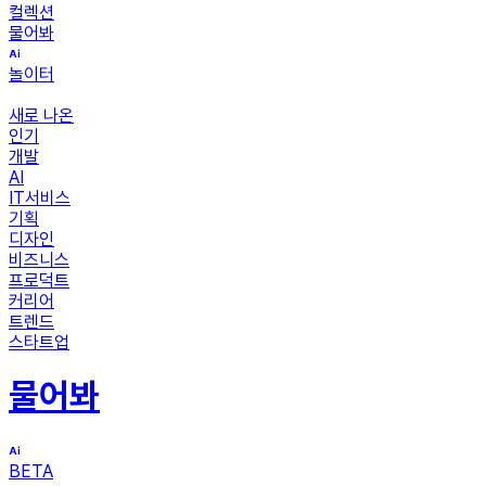
컬렉션
물어봐
놀이터
새로 나온
인기
개발
AI
IT서비스
기획
디자인
비즈니스
프로덕트
커리어
트렌드
스타트업
물어봐
BETA