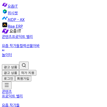
요즘IT
위시켓
AIDP - AX
Rise ERP
콘텐츠
프로덕트 밸리
요즘 작가들
컬렉션
물어봐
놀이터
광고 상품
광고 상품
작가 지원
로그인
회원가입
콘텐츠
프로덕트 밸리
요즘 작가들