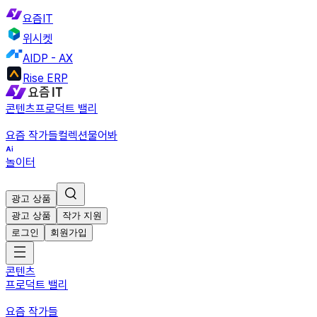
요즘IT
위시켓
AIDP - AX
Rise ERP
콘텐츠
프로덕트 밸리
요즘 작가들
컬렉션
물어봐
놀이터
광고 상품
광고 상품
작가 지원
로그인
회원가입
콘텐츠
프로덕트 밸리
요즘 작가들