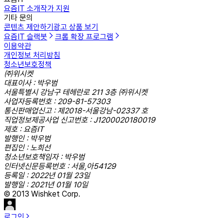
요즘IT 소개
작가 지원
기타 문의
콘텐츠 제안하기
광고 상품 보기
요즘IT 슬랙봇
크롬 확장 프로그램
이용약관
개인정보 처리방침
청소년보호정책
㈜위시켓
대표이사 : 박우범
서울특별시 강남구 테헤란로 211 3층 ㈜위시켓
사업자등록번호 : 209-81-57303
통신판매업신고 : 제2018-서울강남-02337 호
직업정보제공사업 신고번호 : J1200020180019
제호 : 요즘IT
발행인 : 박우범
편집인 : 노희선
청소년보호책임자 : 박우범
인터넷신문등록번호 : 서울,아54129
등록일 : 2022년 01월 23일
발행일 : 2021년 01월 10일
© 2013 Wishket Corp.
로그인