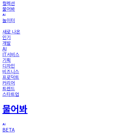
컬렉션
물어봐
놀이터
새로 나온
인기
개발
AI
IT서비스
기획
디자인
비즈니스
프로덕트
커리어
트렌드
스타트업
물어봐
BETA