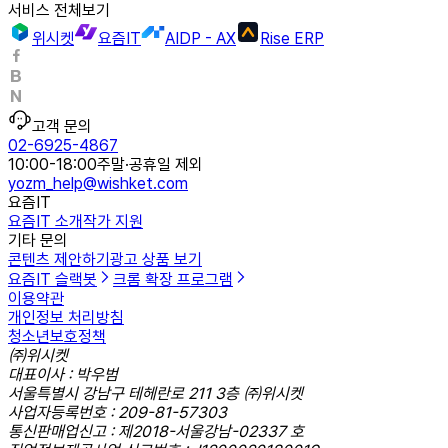
서비스 전체보기
위시켓
요즘IT
AIDP - AX
Rise ERP
고객 문의
02-6925-4867
10:00-18:00
주말·공휴일 제외
yozm_help@wishket.com
요즘IT
요즘IT 소개
작가 지원
기타 문의
콘텐츠 제안하기
광고 상품 보기
요즘IT 슬랙봇
크롬 확장 프로그램
이용약관
개인정보 처리방침
청소년보호정책
㈜위시켓
대표이사 : 박우범
서울특별시 강남구 테헤란로 211 3층 ㈜위시켓
사업자등록번호 : 209-81-57303
통신판매업신고 : 제2018-서울강남-02337 호