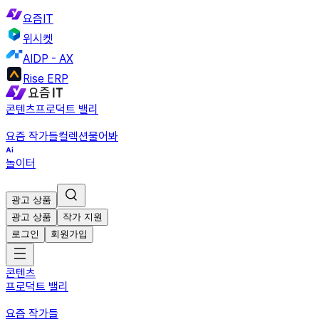
요즘IT
위시켓
AIDP - AX
Rise ERP
콘텐츠
프로덕트 밸리
요즘 작가들
컬렉션
물어봐
놀이터
광고 상품
광고 상품
작가 지원
로그인
회원가입
콘텐츠
프로덕트 밸리
요즘 작가들