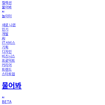
컬렉션
물어봐
놀이터
새로 나온
인기
개발
AI
IT서비스
기획
디자인
비즈니스
프로덕트
커리어
트렌드
스타트업
물어봐
BETA