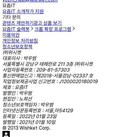
요즘IT
요즘IT 소개
작가 지원
기타 문의
콘텐츠 제안하기
광고 상품 보기
요즘IT 슬랙봇
크롬 확장 프로그램
이용약관
개인정보 처리방침
청소년보호정책
㈜위시켓
대표이사 : 박우범
서울특별시 강남구 테헤란로 211 3층 ㈜위시켓
사업자등록번호 : 209-81-57303
통신판매업신고 : 제2018-서울강남-02337 호
직업정보제공사업 신고번호 : J1200020180019
제호 : 요즘IT
발행인 : 박우범
편집인 : 노희선
청소년보호책임자 : 박우범
인터넷신문등록번호 : 서울,아54129
등록일 : 2022년 01월 23일
발행일 : 2021년 01월 10일
© 2013 Wishket Corp.