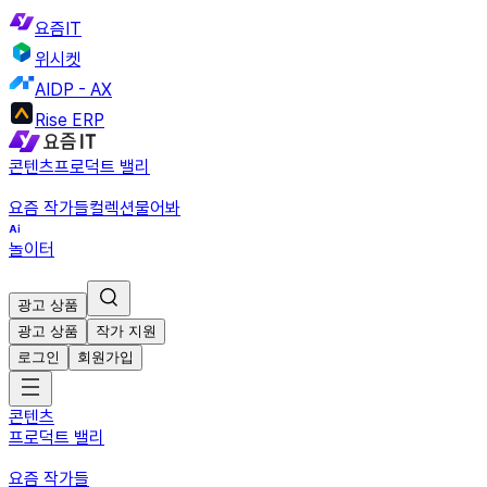
요즘IT
위시켓
AIDP - AX
Rise ERP
콘텐츠
프로덕트 밸리
요즘 작가들
컬렉션
물어봐
놀이터
광고 상품
광고 상품
작가 지원
로그인
회원가입
콘텐츠
프로덕트 밸리
요즘 작가들