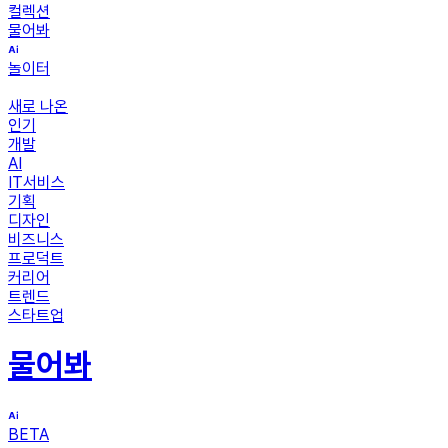
컬렉션
물어봐
놀이터
새로 나온
인기
개발
AI
IT서비스
기획
디자인
비즈니스
프로덕트
커리어
트렌드
스타트업
물어봐
BETA