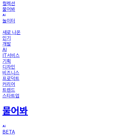
컬렉션
물어봐
놀이터
새로 나온
인기
개발
AI
IT서비스
기획
디자인
비즈니스
프로덕트
커리어
트렌드
스타트업
물어봐
BETA