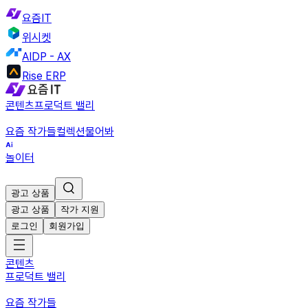
요즘IT
위시켓
AIDP - AX
Rise ERP
콘텐츠
프로덕트 밸리
요즘 작가들
컬렉션
물어봐
놀이터
광고 상품
광고 상품
작가 지원
로그인
회원가입
콘텐츠
프로덕트 밸리
요즘 작가들