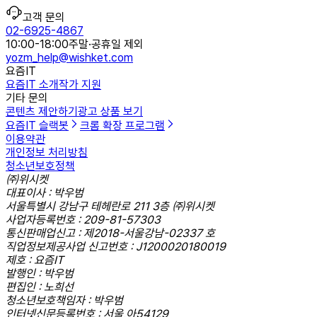
고객 문의
02-6925-4867
10:00-18:00
주말·공휴일 제외
yozm_help@wishket.com
요즘IT
요즘IT 소개
작가 지원
기타 문의
콘텐츠 제안하기
광고 상품 보기
요즘IT 슬랙봇
크롬 확장 프로그램
이용약관
개인정보 처리방침
청소년보호정책
㈜위시켓
대표이사 : 박우범
서울특별시 강남구 테헤란로 211 3층 ㈜위시켓
사업자등록번호 : 209-81-57303
통신판매업신고 : 제2018-서울강남-02337 호
직업정보제공사업 신고번호 : J1200020180019
제호 : 요즘IT
발행인 : 박우범
편집인 : 노희선
청소년보호책임자 : 박우범
인터넷신문등록번호 : 서울,아54129