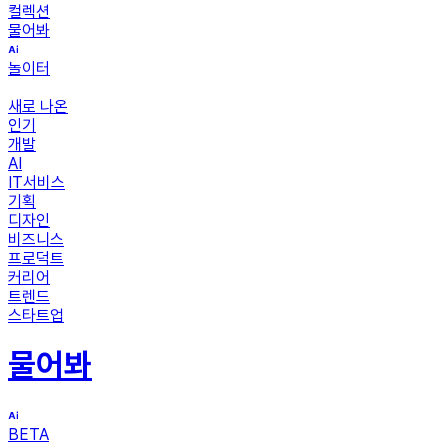
컬렉션
물어봐
놀이터
새로 나온
인기
개발
AI
IT서비스
기획
디자인
비즈니스
프로덕트
커리어
트렌드
스타트업
물어봐
BETA