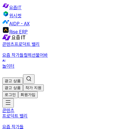
요즘IT
위시켓
AIDP - AX
Rise ERP
콘텐츠
프로덕트 밸리
요즘 작가들
컬렉션
물어봐
놀이터
광고 상품
광고 상품
작가 지원
로그인
회원가입
콘텐츠
프로덕트 밸리
요즘 작가들