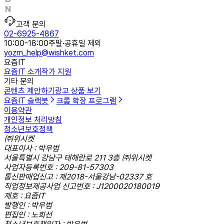
고객 문의
02-6925-4867
10:00-18:00
주말·공휴일 제외
yozm_help@wishket.com
요즘IT
요즘IT 소개
작가 지원
기타 문의
콘텐츠 제안하기
광고 상품 보기
요즘IT 슬랙봇
크롬 확장 프로그램
이용약관
개인정보 처리방침
청소년보호정책
㈜위시켓
대표이사 : 박우범
서울특별시 강남구 테헤란로 211 3층 ㈜위시켓
사업자등록번호 : 209-81-57303
통신판매업신고 : 제2018-서울강남-02337 호
직업정보제공사업 신고번호 : J1200020180019
제호 : 요즘IT
발행인 : 박우범
편집인 : 노희선