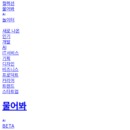
컬렉션
물어봐
놀이터
새로 나온
인기
개발
AI
IT서비스
기획
디자인
비즈니스
프로덕트
커리어
트렌드
스타트업
물어봐
BETA