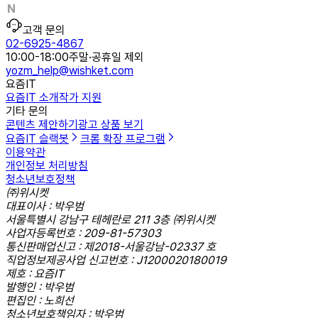
고객 문의
02-6925-4867
10:00-18:00
주말·공휴일 제외
yozm_help@wishket.com
요즘IT
요즘IT 소개
작가 지원
기타 문의
콘텐츠 제안하기
광고 상품 보기
요즘IT 슬랙봇
크롬 확장 프로그램
이용약관
개인정보 처리방침
청소년보호정책
㈜위시켓
대표이사 : 박우범
서울특별시 강남구 테헤란로 211 3층 ㈜위시켓
사업자등록번호 : 209-81-57303
통신판매업신고 : 제2018-서울강남-02337 호
직업정보제공사업 신고번호 : J1200020180019
제호 : 요즘IT
발행인 : 박우범
편집인 : 노희선
청소년보호책임자 : 박우범