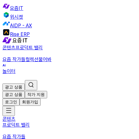
요즘IT
위시켓
AIDP - AX
Rise ERP
콘텐츠
프로덕트 밸리
요즘 작가들
컬렉션
물어봐
놀이터
광고 상품
광고 상품
작가 지원
로그인
회원가입
콘텐츠
프로덕트 밸리
요즘 작가들