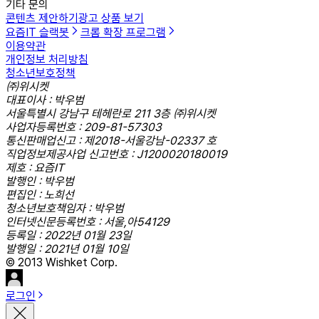
기타 문의
콘텐츠 제안하기
광고 상품 보기
요즘IT 슬랙봇
크롬 확장 프로그램
이용약관
개인정보 처리방침
청소년보호정책
㈜위시켓
대표이사 : 박우범
서울특별시 강남구 테헤란로 211 3층 ㈜위시켓
사업자등록번호 : 209-81-57303
통신판매업신고 : 제2018-서울강남-02337 호
직업정보제공사업 신고번호 : J1200020180019
제호 : 요즘IT
발행인 : 박우범
편집인 : 노희선
청소년보호책임자 : 박우범
인터넷신문등록번호 : 서울,아54129
등록일 : 2022년 01월 23일
발행일 : 2021년 01월 10일
© 2013 Wishket Corp.
로그인