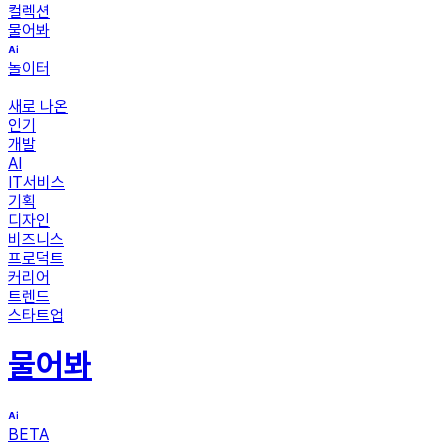
컬렉션
물어봐
놀이터
새로 나온
인기
개발
AI
IT서비스
기획
디자인
비즈니스
프로덕트
커리어
트렌드
스타트업
물어봐
BETA