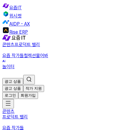
요즘IT
위시켓
AIDP - AX
Rise ERP
콘텐츠
프로덕트 밸리
요즘 작가들
컬렉션
물어봐
놀이터
광고 상품
광고 상품
작가 지원
로그인
회원가입
콘텐츠
프로덕트 밸리
요즘 작가들