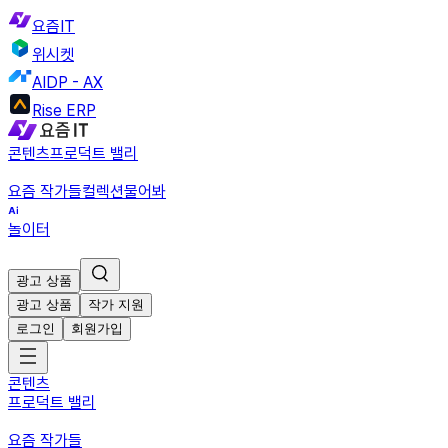
요즘IT
위시켓
AIDP - AX
Rise ERP
콘텐츠
프로덕트 밸리
요즘 작가들
컬렉션
물어봐
놀이터
광고 상품
광고 상품
작가 지원
로그인
회원가입
콘텐츠
프로덕트 밸리
요즘 작가들