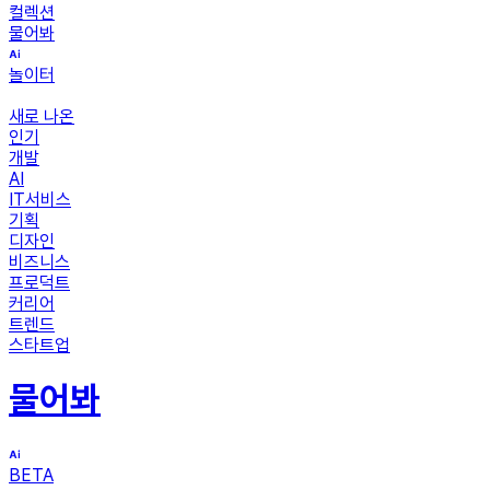
컬렉션
물어봐
놀이터
새로 나온
인기
개발
AI
IT서비스
기획
디자인
비즈니스
프로덕트
커리어
트렌드
스타트업
물어봐
BETA