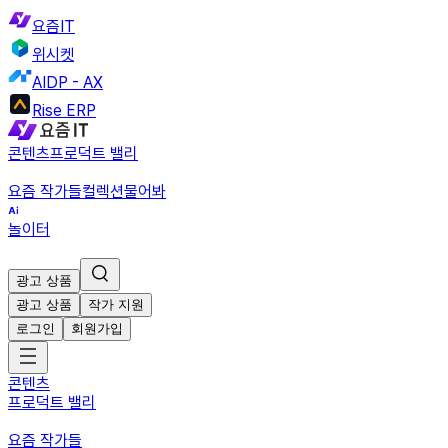
요즘IT
위시켓
AIDP - AX
Rise ERP
콘텐츠
프로덕트 밸리
요즘 작가들
컬렉션
물어봐
놀이터
광고 상품
광고 상품
작가 지원
로그인
회원가입
콘텐츠
프로덕트 밸리
요즘 작가들