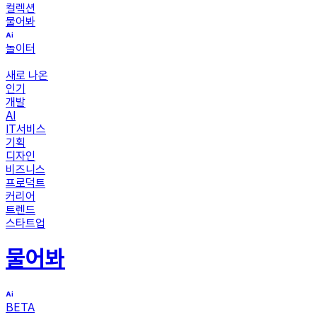
컬렉션
물어봐
놀이터
새로 나온
인기
개발
AI
IT서비스
기획
디자인
비즈니스
프로덕트
커리어
트렌드
스타트업
물어봐
BETA