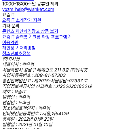
10:00-18:00
주말·공휴일 제외
yozm_help@wishket.com
요즘IT
요즘IT 소개
작가 지원
기타 문의
콘텐츠 제안하기
광고 상품 보기
요즘IT 슬랙봇
크롬 확장 프로그램
이용약관
개인정보 처리방침
청소년보호정책
㈜위시켓
대표이사 : 박우범
서울특별시 강남구 테헤란로 211 3층 ㈜위시켓
사업자등록번호 : 209-81-57303
통신판매업신고 : 제2018-서울강남-02337 호
직업정보제공사업 신고번호 : J1200020180019
제호 : 요즘IT
발행인 : 박우범
편집인 : 노희선
청소년보호책임자 : 박우범
인터넷신문등록번호 : 서울,아54129
등록일 : 2022년 01월 23일
발행일 : 2021년 01월 10일