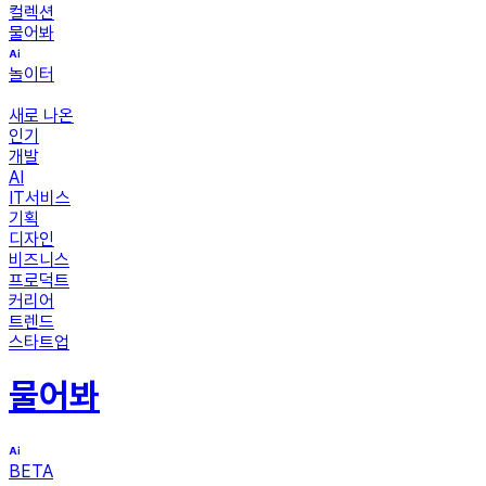
컬렉션
물어봐
놀이터
새로 나온
인기
개발
AI
IT서비스
기획
디자인
비즈니스
프로덕트
커리어
트렌드
스타트업
물어봐
BETA