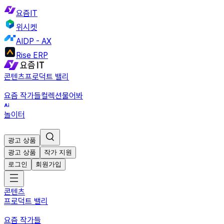
요즘IT
위시켓
AIDP - AX
Rise ERP
콘텐츠
프로덕트 밸리
요즘 작가들
컬렉션
물어봐
놀이터
광고 상품
광고 상품
작가 지원
로그인
회원가입
콘텐츠
프로덕트 밸리
요즘 작가들