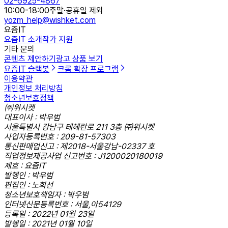
02-6925-4867
10:00-18:00
주말·공휴일 제외
yozm_help@wishket.com
요즘IT
요즘IT 소개
작가 지원
기타 문의
콘텐츠 제안하기
광고 상품 보기
요즘IT 슬랙봇
크롬 확장 프로그램
이용약관
개인정보 처리방침
청소년보호정책
㈜위시켓
대표이사 : 박우범
서울특별시 강남구 테헤란로 211 3층 ㈜위시켓
사업자등록번호 : 209-81-57303
통신판매업신고 : 제2018-서울강남-02337 호
직업정보제공사업 신고번호 : J1200020180019
제호 : 요즘IT
발행인 : 박우범
편집인 : 노희선
청소년보호책임자 : 박우범
인터넷신문등록번호 : 서울,아54129
등록일 : 2022년 01월 23일
발행일 : 2021년 01월 10일