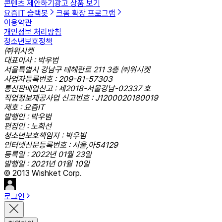
콘텐츠 제안하기
광고 상품 보기
요즘IT 슬랙봇
크롬 확장 프로그램
이용약관
개인정보 처리방침
청소년보호정책
㈜위시켓
대표이사 : 박우범
서울특별시 강남구 테헤란로 211 3층 ㈜위시켓
사업자등록번호 : 209-81-57303
통신판매업신고 : 제2018-서울강남-02337 호
직업정보제공사업 신고번호 : J1200020180019
제호 : 요즘IT
발행인 : 박우범
편집인 : 노희선
청소년보호책임자 : 박우범
인터넷신문등록번호 : 서울,아54129
등록일 : 2022년 01월 23일
발행일 : 2021년 01월 10일
© 2013 Wishket Corp.
로그인