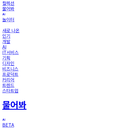
컬렉션
물어봐
놀이터
새로 나온
인기
개발
AI
IT서비스
기획
디자인
비즈니스
프로덕트
커리어
트렌드
스타트업
물어봐
BETA