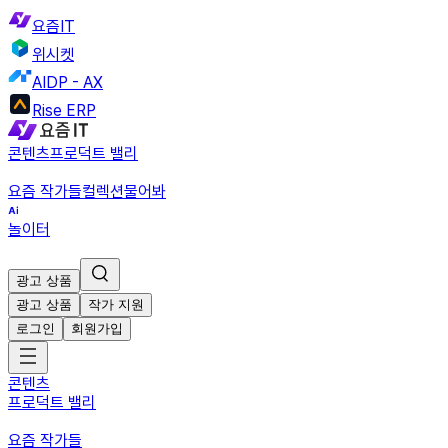
요즘IT
위시켓
AIDP - AX
Rise ERP
콘텐츠
프로덕트 밸리
요즘 작가들
컬렉션
물어봐
놀이터
광고 상품
광고 상품
작가 지원
로그인
회원가입
콘텐츠
프로덕트 밸리
요즘 작가들