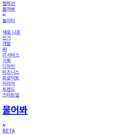
컬렉션
물어봐
놀이터
새로 나온
인기
개발
AI
IT서비스
기획
디자인
비즈니스
프로덕트
커리어
트렌드
스타트업
물어봐
BETA