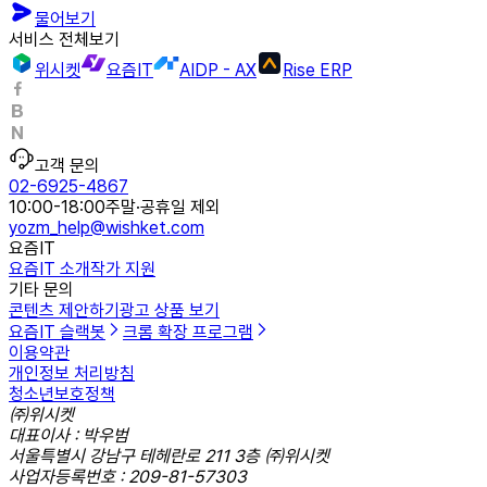
물어보기
서비스 전체보기
위시켓
요즘IT
AIDP - AX
Rise ERP
고객 문의
02-6925-4867
10:00-18:00
주말·공휴일 제외
yozm_help@wishket.com
요즘IT
요즘IT 소개
작가 지원
기타 문의
콘텐츠 제안하기
광고 상품 보기
요즘IT 슬랙봇
크롬 확장 프로그램
이용약관
개인정보 처리방침
청소년보호정책
㈜위시켓
대표이사 : 박우범
서울특별시 강남구 테헤란로 211 3층 ㈜위시켓
사업자등록번호 : 209-81-57303