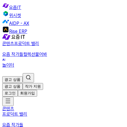
요즘IT
위시켓
AIDP - AX
Rise ERP
콘텐츠
프로덕트 밸리
요즘 작가들
컬렉션
물어봐
놀이터
광고 상품
광고 상품
작가 지원
로그인
회원가입
콘텐츠
프로덕트 밸리
요즘 작가들