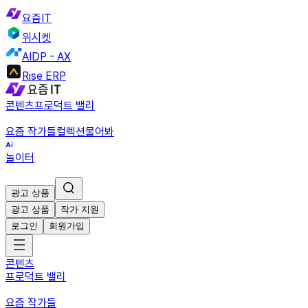
요즘IT
위시켓
AIDP - AX
Rise ERP
콘텐츠
프로덕트 밸리
요즘 작가들
컬렉션
물어봐
놀이터
광고 상품
광고 상품
작가 지원
로그인
회원가입
콘텐츠
프로덕트 밸리
요즘 작가들