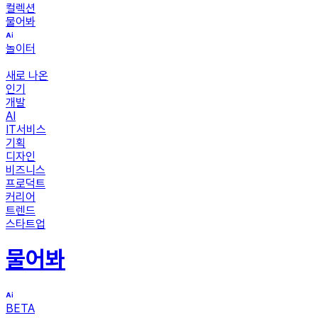
컬렉션
물어봐
놀이터
새로 나온
인기
개발
AI
IT서비스
기획
디자인
비즈니스
프로덕트
커리어
트렌드
스타트업
물어봐
BETA