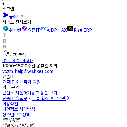
스크랩
물어보기
서비스 전체보기
위시켓
요즘IT
AIDP - AX
Rise ERP
고객 문의
02-6925-4867
10:00-18:00
주말·공휴일 제외
yozm_help@wishket.com
요즘IT
요즘IT 소개
작가 지원
기타 문의
콘텐츠 제안하기
광고 상품 보기
요즘IT 슬랙봇
크롬 확장 프로그램
이용약관
개인정보 처리방침
청소년보호정책
㈜위시켓
대표이사 : 박우범