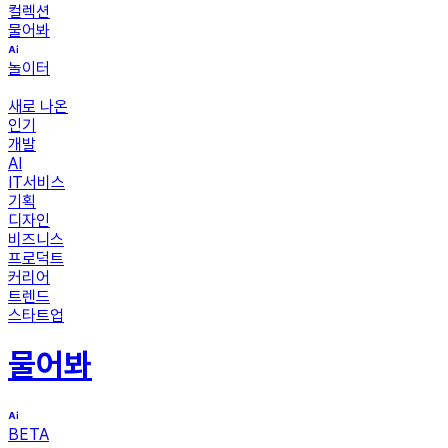
컬렉션
물어봐
놀이터
새로 나온
인기
개발
AI
IT서비스
기획
디자인
비즈니스
프로덕트
커리어
트렌드
스타트업
물어봐
BETA