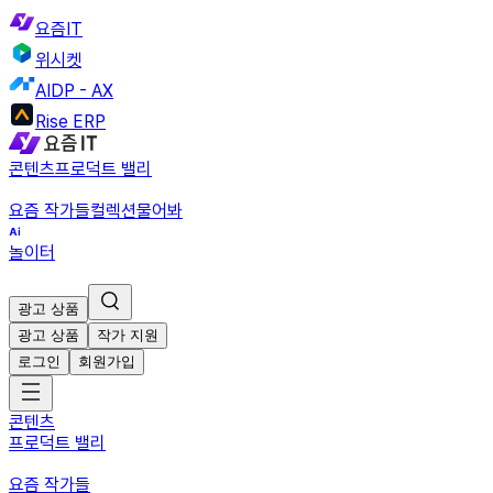
요즘IT
위시켓
AIDP - AX
Rise ERP
콘텐츠
프로덕트 밸리
요즘 작가들
컬렉션
물어봐
놀이터
광고 상품
광고 상품
작가 지원
로그인
회원가입
콘텐츠
프로덕트 밸리
요즘 작가들