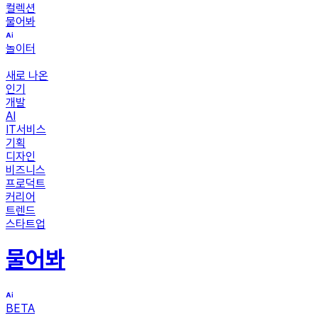
컬렉션
물어봐
놀이터
새로 나온
인기
개발
AI
IT서비스
기획
디자인
비즈니스
프로덕트
커리어
트렌드
스타트업
물어봐
BETA