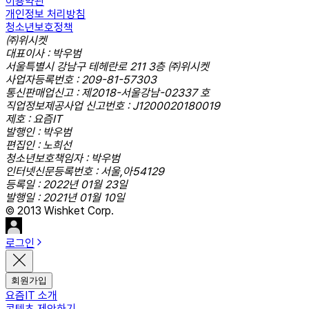
이용약관
개인정보 처리방침
청소년보호정책
㈜위시켓
대표이사 : 박우범
서울특별시 강남구 테헤란로 211 3층 ㈜위시켓
사업자등록번호 : 209-81-57303
통신판매업신고 : 제2018-서울강남-02337 호
직업정보제공사업 신고번호 : J1200020180019
제호 : 요즘IT
발행인 : 박우범
편집인 : 노희선
청소년보호책임자 : 박우범
인터넷신문등록번호 : 서울,아54129
등록일 : 2022년 01월 23일
발행일 : 2021년 01월 10일
© 2013 Wishket Corp.
로그인
회원가입
요즘IT 소개
콘텐츠 제안하기