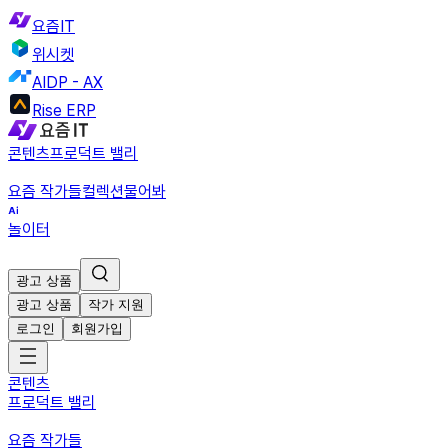
요즘IT
위시켓
AIDP - AX
Rise ERP
콘텐츠
프로덕트 밸리
요즘 작가들
컬렉션
물어봐
놀이터
광고 상품
광고 상품
작가 지원
로그인
회원가입
콘텐츠
프로덕트 밸리
요즘 작가들