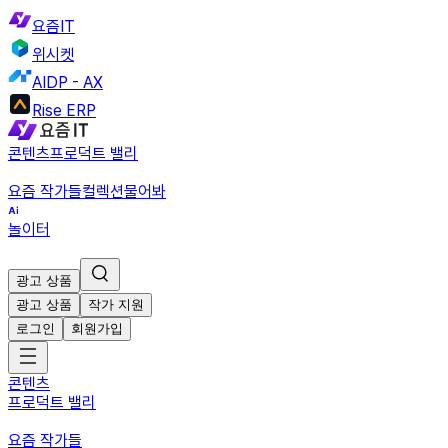
요즘IT
위시켓
AIDP - AX
Rise ERP
콘텐츠
프로덕트 밸리
요즘 작가들
컬렉션
물어봐
놀이터
광고 상품
광고 상품
작가 지원
로그인
회원가입
콘텐츠
프로덕트 밸리
요즘 작가들