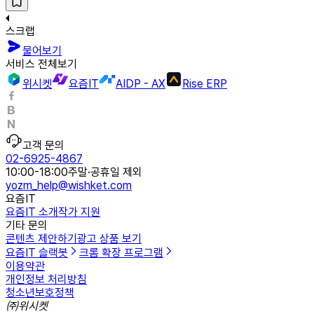
스크랩
물어보기
서비스 전체보기
위시켓
요즘IT
AIDP - AX
Rise ERP
고객 문의
02-6925-4867
10:00-18:00
주말·공휴일 제외
yozm_help@wishket.com
요즘IT
요즘IT 소개
작가 지원
기타 문의
콘텐츠 제안하기
광고 상품 보기
요즘IT 슬랙봇
크롬 확장 프로그램
이용약관
개인정보 처리방침
청소년보호정책
㈜위시켓