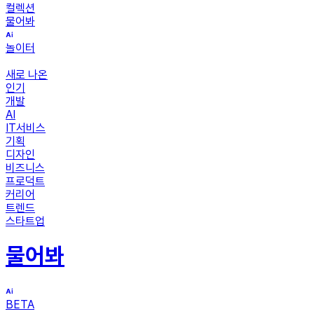
컬렉션
물어봐
놀이터
새로 나온
인기
개발
AI
IT서비스
기획
디자인
비즈니스
프로덕트
커리어
트렌드
스타트업
물어봐
BETA