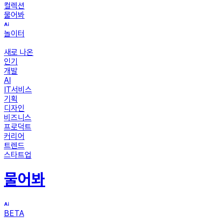
컬렉션
물어봐
놀이터
새로 나온
인기
개발
AI
IT서비스
기획
디자인
비즈니스
프로덕트
커리어
트렌드
스타트업
물어봐
BETA