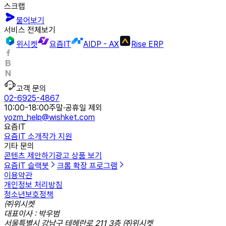
스크랩
물어보기
서비스 전체보기
위시켓
요즘IT
AIDP - AX
Rise ERP
고객 문의
02-6925-4867
10:00-18:00
주말·공휴일 제외
yozm_help@wishket.com
요즘IT
요즘IT 소개
작가 지원
기타 문의
콘텐츠 제안하기
광고 상품 보기
요즘IT 슬랙봇
크롬 확장 프로그램
이용약관
개인정보 처리방침
청소년보호정책
㈜위시켓
대표이사 : 박우범
서울특별시 강남구 테헤란로 211 3층 ㈜위시켓