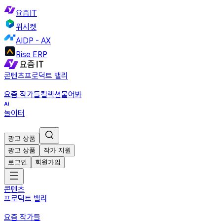
요즘IT
위시켓
AIDP - AX
Rise ERP
콘텐츠
프로덕트 밸리
요즘 작가들
컬렉션
물어봐
놀이터
광고 상품
광고 상품
작가 지원
로그인
회원가입
콘텐츠
프로덕트 밸리
요즘 작가들