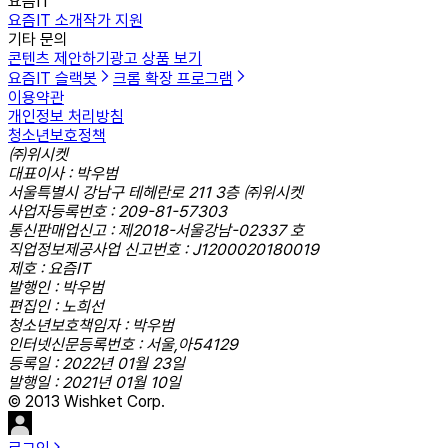
요즘IT
요즘IT 소개
작가 지원
기타 문의
콘텐츠 제안하기
광고 상품 보기
요즘IT 슬랙봇
크롬 확장 프로그램
이용약관
개인정보 처리방침
청소년보호정책
㈜위시켓
대표이사 : 박우범
서울특별시 강남구 테헤란로 211 3층 ㈜위시켓
사업자등록번호 : 209-81-57303
통신판매업신고 : 제2018-서울강남-02337 호
직업정보제공사업 신고번호 : J1200020180019
제호 : 요즘IT
발행인 : 박우범
편집인 : 노희선
청소년보호책임자 : 박우범
인터넷신문등록번호 : 서울,아54129
등록일 : 2022년 01월 23일
발행일 : 2021년 01월 10일
© 2013 Wishket Corp.