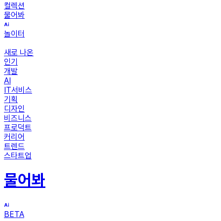
컬렉션
물어봐
놀이터
새로 나온
인기
개발
AI
IT서비스
기획
디자인
비즈니스
프로덕트
커리어
트렌드
스타트업
물어봐
BETA