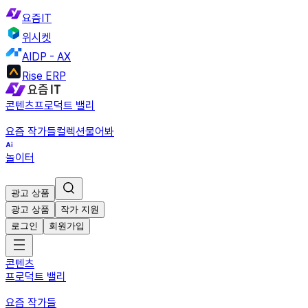
요즘IT
위시켓
AIDP - AX
Rise ERP
콘텐츠
프로덕트 밸리
요즘 작가들
컬렉션
물어봐
놀이터
광고 상품
광고 상품
작가 지원
로그인
회원가입
콘텐츠
프로덕트 밸리
요즘 작가들