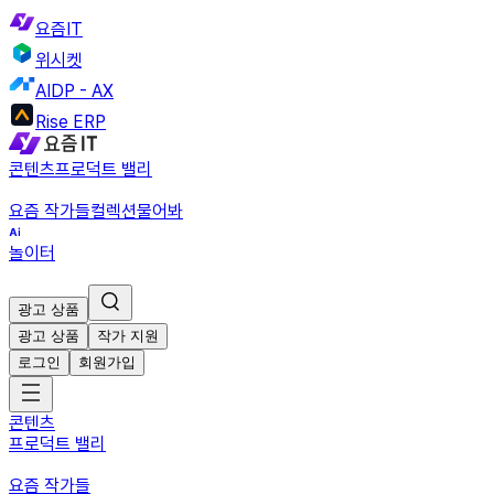
요즘IT
위시켓
AIDP - AX
Rise ERP
콘텐츠
프로덕트 밸리
요즘 작가들
컬렉션
물어봐
놀이터
광고 상품
광고 상품
작가 지원
로그인
회원가입
콘텐츠
프로덕트 밸리
요즘 작가들