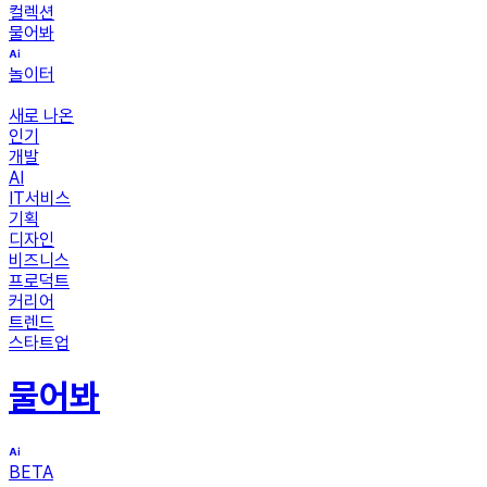
컬렉션
물어봐
놀이터
새로 나온
인기
개발
AI
IT서비스
기획
디자인
비즈니스
프로덕트
커리어
트렌드
스타트업
물어봐
BETA