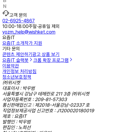
고객 문의
02-6925-4867
10:00-18:00
주말·공휴일 제외
yozm_help@wishket.com
요즘IT
요즘IT 소개
작가 지원
기타 문의
콘텐츠 제안하기
광고 상품 보기
요즘IT 슬랙봇
크롬 확장 프로그램
이용약관
개인정보 처리방침
청소년보호정책
㈜위시켓
대표이사 : 박우범
서울특별시 강남구 테헤란로 211 3층 ㈜위시켓
사업자등록번호 : 209-81-57303
통신판매업신고 : 제2018-서울강남-02337 호
직업정보제공사업 신고번호 : J1200020180019
제호 : 요즘IT
발행인 : 박우범
편집인 : 노희선