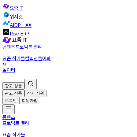
요즘IT
위시켓
AIDP - AX
Rise ERP
콘텐츠
프로덕트 밸리
요즘 작가들
컬렉션
물어봐
놀이터
광고 상품
광고 상품
작가 지원
로그인
회원가입
콘텐츠
프로덕트 밸리
요즘 작가들