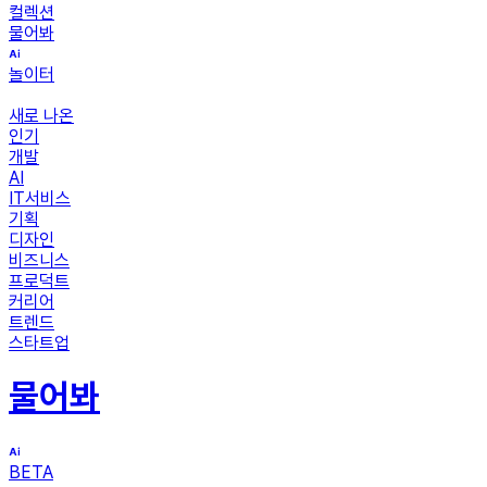
컬렉션
물어봐
놀이터
새로 나온
인기
개발
AI
IT서비스
기획
디자인
비즈니스
프로덕트
커리어
트렌드
스타트업
물어봐
BETA