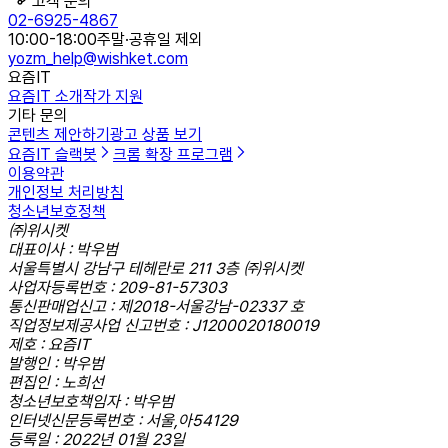
고객 문의
02-6925-4867
10:00-18:00
주말·공휴일 제외
yozm_help@wishket.com
요즘IT
요즘IT 소개
작가 지원
기타 문의
콘텐츠 제안하기
광고 상품 보기
요즘IT 슬랙봇
크롬 확장 프로그램
이용약관
개인정보 처리방침
청소년보호정책
㈜위시켓
대표이사 : 박우범
서울특별시 강남구 테헤란로 211 3층 ㈜위시켓
사업자등록번호 : 209-81-57303
통신판매업신고 : 제2018-서울강남-02337 호
직업정보제공사업 신고번호 : J1200020180019
제호 : 요즘IT
발행인 : 박우범
편집인 : 노희선
청소년보호책임자 : 박우범
인터넷신문등록번호 : 서울,아54129
등록일 : 2022년 01월 23일