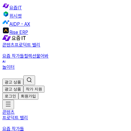
요즘IT
위시켓
AIDP - AX
Rise ERP
콘텐츠
프로덕트 밸리
요즘 작가들
컬렉션
물어봐
놀이터
광고 상품
광고 상품
작가 지원
로그인
회원가입
콘텐츠
프로덕트 밸리
요즘 작가들