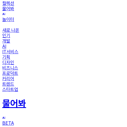
컬렉션
물어봐
놀이터
새로 나온
인기
개발
AI
IT서비스
기획
디자인
비즈니스
프로덕트
커리어
트렌드
스타트업
물어봐
BETA