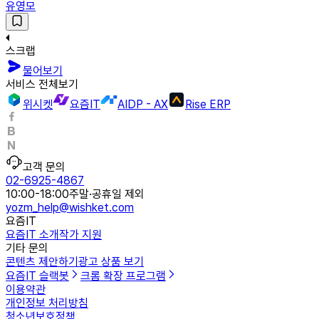
유영모
스크랩
물어보기
서비스 전체보기
위시켓
요즘IT
AIDP - AX
Rise ERP
고객 문의
02-6925-4867
10:00-18:00
주말·공휴일 제외
yozm_help@wishket.com
요즘IT
요즘IT 소개
작가 지원
기타 문의
콘텐츠 제안하기
광고 상품 보기
요즘IT 슬랙봇
크롬 확장 프로그램
이용약관
개인정보 처리방침
청소년보호정책