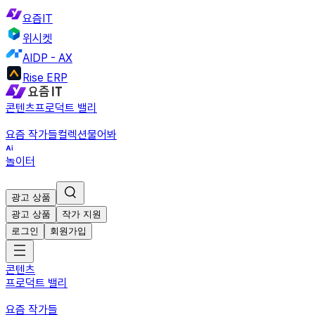
요즘IT
위시켓
AIDP - AX
Rise ERP
콘텐츠
프로덕트 밸리
요즘 작가들
컬렉션
물어봐
놀이터
광고 상품
광고 상품
작가 지원
로그인
회원가입
콘텐츠
프로덕트 밸리
요즘 작가들