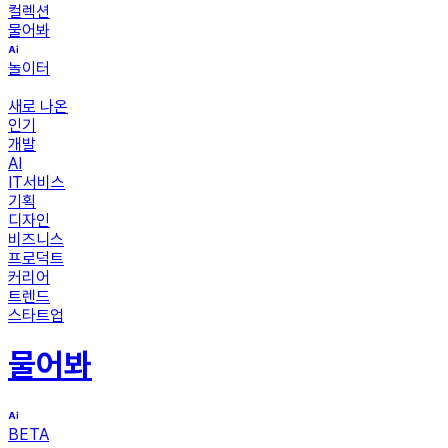
컬렉션
물어봐
놀이터
새로 나온
인기
개발
AI
IT서비스
기획
디자인
비즈니스
프로덕트
커리어
트렌드
스타트업
물어봐
BETA