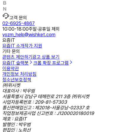
고객 문의
02-6925-4867
10:00-18:00
주말·공휴일 제외
yozm_help@wishket.com
요즘IT
요즘IT 소개
작가 지원
기타 문의
콘텐츠 제안하기
광고 상품 보기
요즘IT 슬랙봇
크롬 확장 프로그램
이용약관
개인정보 처리방침
청소년보호정책
㈜위시켓
대표이사 : 박우범
서울특별시 강남구 테헤란로 211 3층 ㈜위시켓
사업자등록번호 : 209-81-57303
통신판매업신고 : 제2018-서울강남-02337 호
직업정보제공사업 신고번호 : J1200020180019
제호 : 요즘IT
발행인 : 박우범
편집인 : 노희선