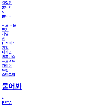
컬렉션
물어봐
놀이터
새로 나온
인기
개발
AI
IT서비스
기획
디자인
비즈니스
프로덕트
커리어
트렌드
스타트업
물어봐
BETA