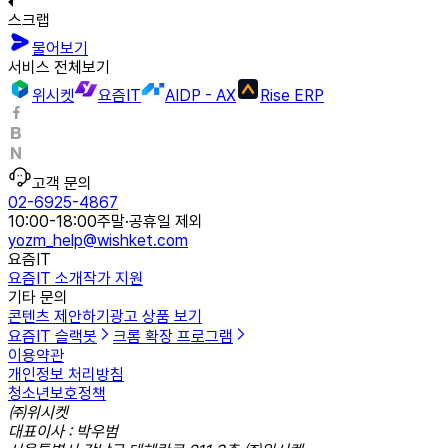
스크랩
물어보기
서비스 전체보기
위시켓
요즘IT
AIDP - AX
Rise ERP
고객 문의
02-6925-4867
10:00-18:00
주말·공휴일 제외
yozm_help@wishket.com
요즘IT
요즘IT 소개
작가 지원
기타 문의
콘텐츠 제안하기
광고 상품 보기
요즘IT 슬랙봇
크롬 확장 프로그램
이용약관
개인정보 처리방침
청소년보호정책
㈜위시켓
대표이사 : 박우범