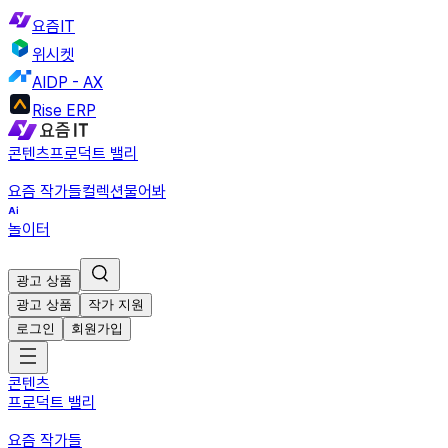
요즘IT
위시켓
AIDP - AX
Rise ERP
콘텐츠
프로덕트 밸리
요즘 작가들
컬렉션
물어봐
놀이터
광고 상품
광고 상품
작가 지원
로그인
회원가입
콘텐츠
프로덕트 밸리
요즘 작가들