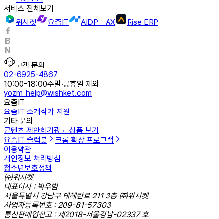
서비스 전체보기
위시켓
요즘IT
AIDP - AX
Rise ERP
고객 문의
02-6925-4867
10:00-18:00
주말·공휴일 제외
yozm_help@wishket.com
요즘IT
요즘IT 소개
작가 지원
기타 문의
콘텐츠 제안하기
광고 상품 보기
요즘IT 슬랙봇
크롬 확장 프로그램
이용약관
개인정보 처리방침
청소년보호정책
㈜위시켓
대표이사 : 박우범
서울특별시 강남구 테헤란로 211 3층 ㈜위시켓
사업자등록번호 : 209-81-57303
통신판매업신고 : 제2018-서울강남-02337 호