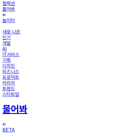
컬렉션
물어봐
놀이터
새로 나온
인기
개발
AI
IT서비스
기획
디자인
비즈니스
프로덕트
커리어
트렌드
스타트업
물어봐
BETA