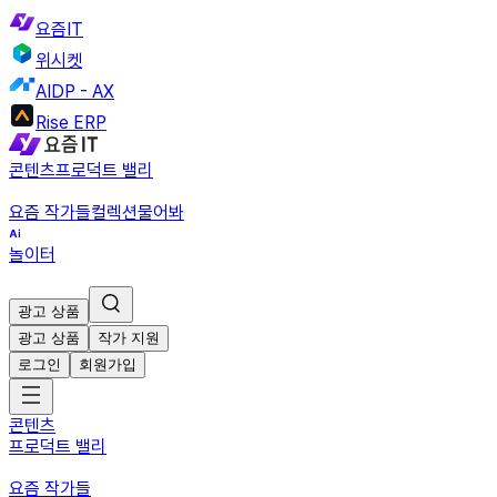
요즘IT
위시켓
AIDP - AX
Rise ERP
콘텐츠
프로덕트 밸리
요즘 작가들
컬렉션
물어봐
놀이터
광고 상품
광고 상품
작가 지원
로그인
회원가입
콘텐츠
프로덕트 밸리
요즘 작가들