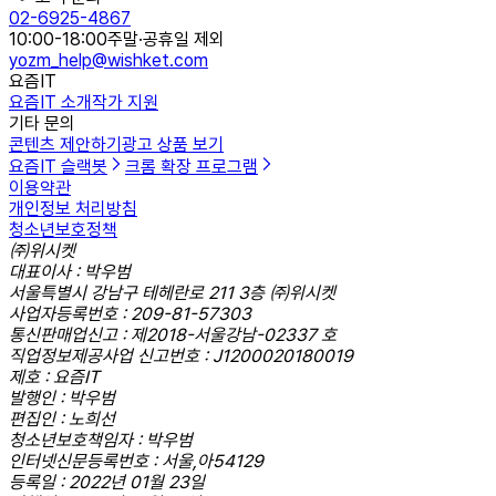
02-6925-4867
10:00-18:00
주말·공휴일 제외
yozm_help@wishket.com
요즘IT
요즘IT 소개
작가 지원
기타 문의
콘텐츠 제안하기
광고 상품 보기
요즘IT 슬랙봇
크롬 확장 프로그램
이용약관
개인정보 처리방침
청소년보호정책
㈜위시켓
대표이사 : 박우범
서울특별시 강남구 테헤란로 211 3층 ㈜위시켓
사업자등록번호 : 209-81-57303
통신판매업신고 : 제2018-서울강남-02337 호
직업정보제공사업 신고번호 : J1200020180019
제호 : 요즘IT
발행인 : 박우범
편집인 : 노희선
청소년보호책임자 : 박우범
인터넷신문등록번호 : 서울,아54129
등록일 : 2022년 01월 23일