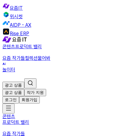
요즘IT
위시켓
AIDP - AX
Rise ERP
콘텐츠
프로덕트 밸리
요즘 작가들
컬렉션
물어봐
놀이터
광고 상품
광고 상품
작가 지원
로그인
회원가입
콘텐츠
프로덕트 밸리
요즘 작가들