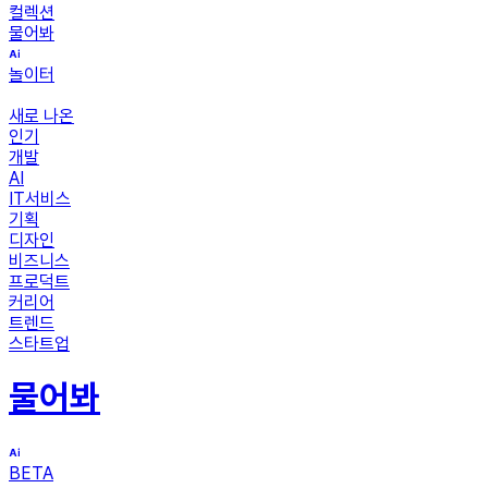
컬렉션
물어봐
놀이터
새로 나온
인기
개발
AI
IT서비스
기획
디자인
비즈니스
프로덕트
커리어
트렌드
스타트업
물어봐
BETA