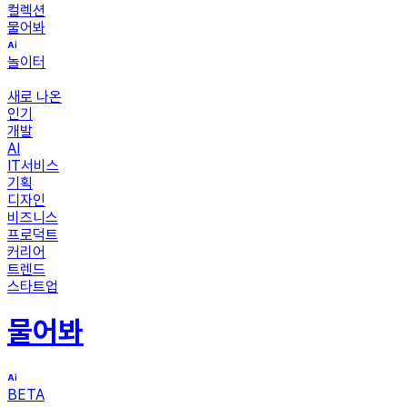
컬렉션
물어봐
놀이터
새로 나온
인기
개발
AI
IT서비스
기획
디자인
비즈니스
프로덕트
커리어
트렌드
스타트업
물어봐
BETA