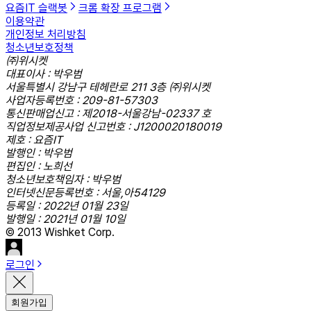
요즘IT 슬랙봇
크롬 확장 프로그램
이용약관
개인정보 처리방침
청소년보호정책
㈜위시켓
대표이사 : 박우범
서울특별시 강남구 테헤란로 211 3층 ㈜위시켓
사업자등록번호 : 209-81-57303
통신판매업신고 : 제2018-서울강남-02337 호
직업정보제공사업 신고번호 : J1200020180019
제호 : 요즘IT
발행인 : 박우범
편집인 : 노희선
청소년보호책임자 : 박우범
인터넷신문등록번호 : 서울,아54129
등록일 : 2022년 01월 23일
발행일 : 2021년 01월 10일
© 2013 Wishket Corp.
로그인
회원가입