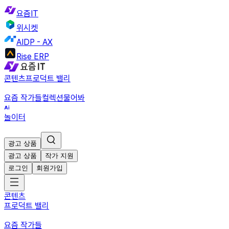
요즘IT
위시켓
AIDP - AX
Rise ERP
콘텐츠
프로덕트 밸리
요즘 작가들
컬렉션
물어봐
놀이터
광고 상품
광고 상품
작가 지원
로그인
회원가입
콘텐츠
프로덕트 밸리
요즘 작가들