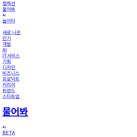
컬렉션
물어봐
놀이터
새로 나온
인기
개발
AI
IT서비스
기획
디자인
비즈니스
프로덕트
커리어
트렌드
스타트업
물어봐
BETA