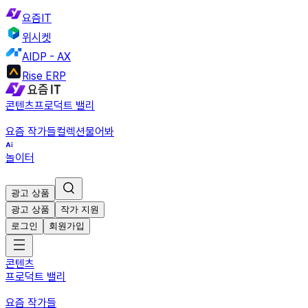
요즘IT
위시켓
AIDP - AX
Rise ERP
콘텐츠
프로덕트 밸리
요즘 작가들
컬렉션
물어봐
놀이터
광고 상품
광고 상품
작가 지원
로그인
회원가입
콘텐츠
프로덕트 밸리
요즘 작가들