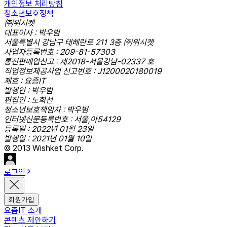
개인정보 처리방침
청소년보호정책
㈜위시켓
대표이사 : 박우범
서울특별시 강남구 테헤란로 211 3층 ㈜위시켓
사업자등록번호 : 209-81-57303
통신판매업신고 : 제2018-서울강남-02337 호
직업정보제공사업 신고번호 : J1200020180019
제호 : 요즘IT
발행인 : 박우범
편집인 : 노희선
청소년보호책임자 : 박우범
인터넷신문등록번호 : 서울,아54129
등록일 : 2022년 01월 23일
발행일 : 2021년 01월 10일
© 2013 Wishket Corp.
로그인
회원가입
요즘IT 소개
콘텐츠 제안하기