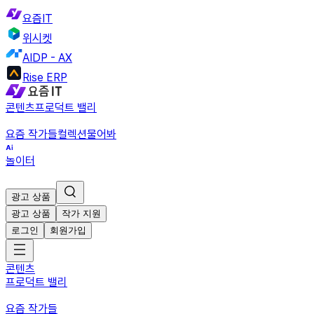
요즘IT
위시켓
AIDP - AX
Rise ERP
콘텐츠
프로덕트 밸리
요즘 작가들
컬렉션
물어봐
놀이터
광고 상품
광고 상품
작가 지원
로그인
회원가입
콘텐츠
프로덕트 밸리
요즘 작가들