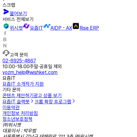
스크랩
물어보기
서비스 전체보기
위시켓
요즘IT
AIDP - AX
Rise ERP
고객 문의
02-6925-4867
10:00-18:00
주말·공휴일 제외
yozm_help@wishket.com
요즘IT
요즘IT 소개
작가 지원
기타 문의
콘텐츠 제안하기
광고 상품 보기
요즘IT 슬랙봇
크롬 확장 프로그램
이용약관
개인정보 처리방침
청소년보호정책
㈜위시켓
대표이사 : 박우범
서울특별시 강남구 테헤란로 211 3층 ㈜위시켓