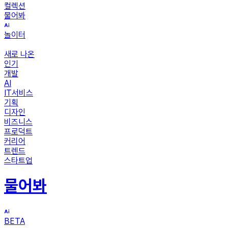
컬렉션
물어봐
놀이터
새로 나온
인기
개발
AI
IT서비스
기획
디자인
비즈니스
프로덕트
커리어
트렌드
스타트업
물어봐
BETA