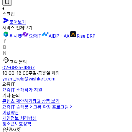
스크랩
물어보기
서비스 전체보기
위시켓
요즘IT
AIDP - AX
Rise ERP
고객 문의
02-6925-4867
10:00-18:00
주말·공휴일 제외
yozm_help@wishket.com
요즘IT
요즘IT 소개
작가 지원
기타 문의
콘텐츠 제안하기
광고 상품 보기
요즘IT 슬랙봇
크롬 확장 프로그램
이용약관
개인정보 처리방침
청소년보호정책
㈜위시켓