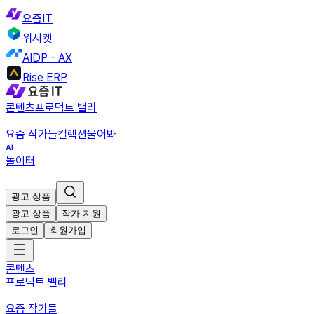
요즘IT
위시켓
AIDP - AX
Rise ERP
콘텐츠
프로덕트 밸리
요즘 작가들
컬렉션
물어봐
놀이터
광고 상품
광고 상품
작가 지원
로그인
회원가입
콘텐츠
프로덕트 밸리
요즘 작가들