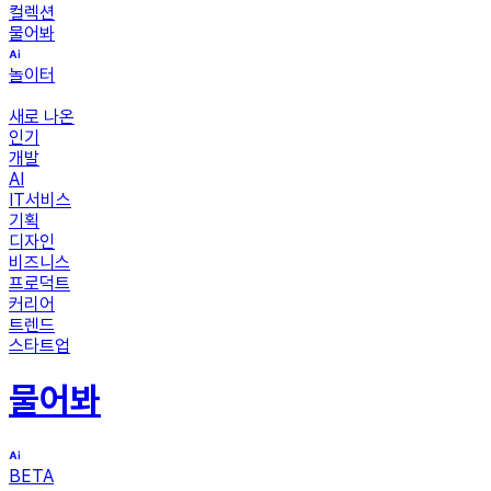
컬렉션
물어봐
놀이터
새로 나온
인기
개발
AI
IT서비스
기획
디자인
비즈니스
프로덕트
커리어
트렌드
스타트업
물어봐
BETA