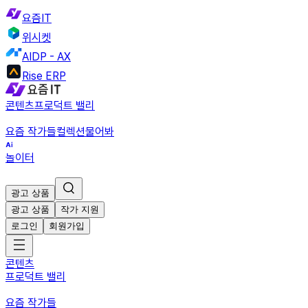
요즘IT
위시켓
AIDP - AX
Rise ERP
콘텐츠
프로덕트 밸리
요즘 작가들
컬렉션
물어봐
놀이터
광고 상품
광고 상품
작가 지원
로그인
회원가입
콘텐츠
프로덕트 밸리
요즘 작가들