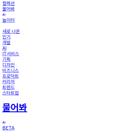
컬렉션
물어봐
놀이터
새로 나온
인기
개발
AI
IT서비스
기획
디자인
비즈니스
프로덕트
커리어
트렌드
스타트업
물어봐
BETA