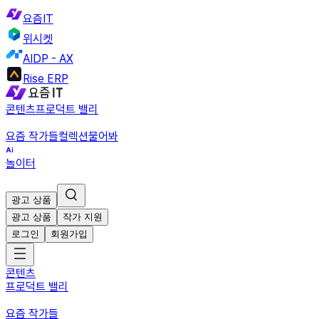
요즘IT
위시켓
AIDP - AX
Rise ERP
콘텐츠
프로덕트 밸리
요즘 작가들
컬렉션
물어봐
놀이터
광고 상품
광고 상품
작가 지원
로그인
회원가입
콘텐츠
프로덕트 밸리
요즘 작가들