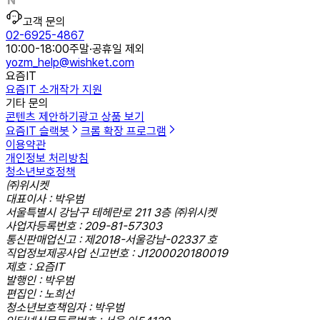
고객 문의
02-6925-4867
10:00-18:00
주말·공휴일 제외
yozm_help@wishket.com
요즘IT
요즘IT 소개
작가 지원
기타 문의
콘텐츠 제안하기
광고 상품 보기
요즘IT 슬랙봇
크롬 확장 프로그램
이용약관
개인정보 처리방침
청소년보호정책
㈜위시켓
대표이사 : 박우범
서울특별시 강남구 테헤란로 211 3층 ㈜위시켓
사업자등록번호 : 209-81-57303
통신판매업신고 : 제2018-서울강남-02337 호
직업정보제공사업 신고번호 : J1200020180019
제호 : 요즘IT
발행인 : 박우범
편집인 : 노희선
청소년보호책임자 : 박우범