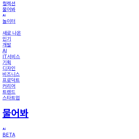
컬렉션
물어봐
놀이터
새로 나온
인기
개발
AI
IT서비스
기획
디자인
비즈니스
프로덕트
커리어
트렌드
스타트업
물어봐
BETA