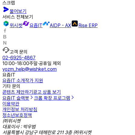
스크랩
물어보기
서비스 전체보기
위시켓
요즘IT
AIDP - AX
Rise ERP
고객 문의
02-6925-4867
10:00-18:00
주말·공휴일 제외
yozm_help@wishket.com
요즘IT
요즘IT 소개
작가 지원
기타 문의
콘텐츠 제안하기
광고 상품 보기
요즘IT 슬랙봇
크롬 확장 프로그램
이용약관
개인정보 처리방침
청소년보호정책
㈜위시켓
대표이사 : 박우범
서울특별시 강남구 테헤란로 211 3층 ㈜위시켓