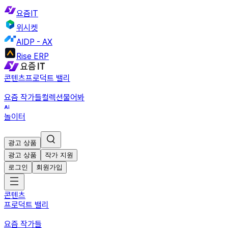
요즘IT
위시켓
AIDP - AX
Rise ERP
콘텐츠
프로덕트 밸리
요즘 작가들
컬렉션
물어봐
놀이터
광고 상품
광고 상품
작가 지원
로그인
회원가입
콘텐츠
프로덕트 밸리
요즘 작가들