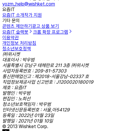
yozm_help@wishket.com
요즘IT
요즘IT 소개
작가 지원
기타 문의
콘텐츠 제안하기
광고 상품 보기
요즘IT 슬랙봇
크롬 확장 프로그램
이용약관
개인정보 처리방침
청소년보호정책
㈜위시켓
대표이사 : 박우범
서울특별시 강남구 테헤란로 211 3층 ㈜위시켓
사업자등록번호 : 209-81-57303
통신판매업신고 : 제2018-서울강남-02337 호
직업정보제공사업 신고번호 : J1200020180019
제호 : 요즘IT
발행인 : 박우범
편집인 : 노희선
청소년보호책임자 : 박우범
인터넷신문등록번호 : 서울,아54129
등록일 : 2022년 01월 23일
발행일 : 2021년 01월 10일
© 2013 Wishket Corp.