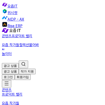
요즘IT
위시켓
AIDP - AX
Rise ERP
콘텐츠
프로덕트 밸리
요즘 작가들
컬렉션
물어봐
놀이터
광고 상품
광고 상품
작가 지원
로그인
회원가입
콘텐츠
프로덕트 밸리
요즘 작가들