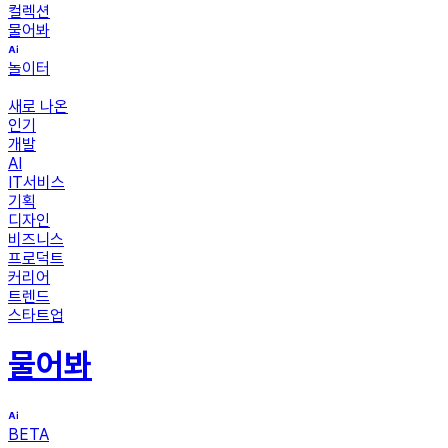
컬렉션
물어봐
놀이터
새로 나온
인기
개발
AI
IT서비스
기획
디자인
비즈니스
프로덕트
커리어
트렌드
스타트업
물어봐
BETA