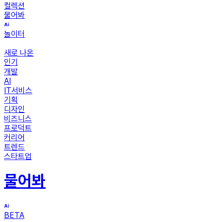
컬렉션
물어봐
놀이터
새로 나온
인기
개발
AI
IT서비스
기획
디자인
비즈니스
프로덕트
커리어
트렌드
스타트업
물어봐
BETA