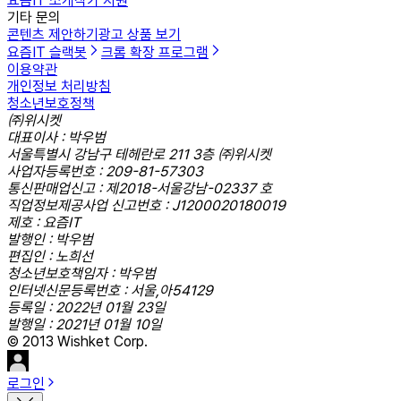
요즘IT 소개
작가 지원
기타 문의
콘텐츠 제안하기
광고 상품 보기
요즘IT 슬랙봇
크롬 확장 프로그램
이용약관
개인정보 처리방침
청소년보호정책
㈜위시켓
대표이사 : 박우범
서울특별시 강남구 테헤란로 211 3층 ㈜위시켓
사업자등록번호 : 209-81-57303
통신판매업신고 : 제2018-서울강남-02337 호
직업정보제공사업 신고번호 : J1200020180019
제호 : 요즘IT
발행인 : 박우범
편집인 : 노희선
청소년보호책임자 : 박우범
인터넷신문등록번호 : 서울,아54129
등록일 : 2022년 01월 23일
발행일 : 2021년 01월 10일
© 2013 Wishket Corp.
로그인