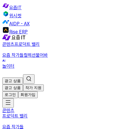
요즘IT
위시켓
AIDP - AX
Rise ERP
콘텐츠
프로덕트 밸리
요즘 작가들
컬렉션
물어봐
놀이터
광고 상품
광고 상품
작가 지원
로그인
회원가입
콘텐츠
프로덕트 밸리
요즘 작가들