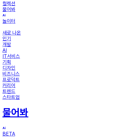
컬렉션
물어봐
놀이터
새로 나온
인기
개발
AI
IT서비스
기획
디자인
비즈니스
프로덕트
커리어
트렌드
스타트업
물어봐
BETA