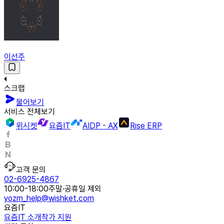
이선주
스크랩
물어보기
서비스 전체보기
위시켓
요즘IT
AIDP - AX
Rise ERP
고객 문의
02-6925-4867
10:00-18:00
주말·공휴일 제외
yozm_help@wishket.com
요즘IT
요즘IT 소개
작가 지원