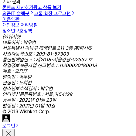
기타 문의
콘텐츠 제안하기
광고 상품 보기
요즘IT 슬랙봇
크롬 확장 프로그램
이용약관
개인정보 처리방침
청소년보호정책
㈜위시켓
대표이사 : 박우범
서울특별시 강남구 테헤란로 211 3층 ㈜위시켓
사업자등록번호 : 209-81-57303
통신판매업신고 : 제2018-서울강남-02337 호
직업정보제공사업 신고번호 : J1200020180019
제호 : 요즘IT
발행인 : 박우범
편집인 : 노희선
청소년보호책임자 : 박우범
인터넷신문등록번호 : 서울,아54129
등록일 : 2022년 01월 23일
발행일 : 2021년 01월 10일
© 2013 Wishket Corp.
로그인