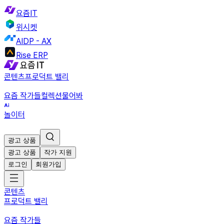
요즘IT
위시켓
AIDP - AX
Rise ERP
콘텐츠
프로덕트 밸리
요즘 작가들
컬렉션
물어봐
놀이터
광고 상품
광고 상품
작가 지원
로그인
회원가입
콘텐츠
프로덕트 밸리
요즘 작가들