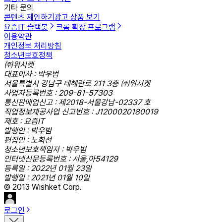
기타 문의
콘텐츠 제안하기
광고 상품 보기
요즘IT 슬랙봇
크롬 확장 프로그램
이용약관
개인정보 처리방침
청소년보호정책
㈜위시켓
대표이사 : 박우범
서울특별시 강남구 테헤란로 211 3층 ㈜위시켓
사업자등록번호 : 209-81-57303
통신판매업신고 : 제2018-서울강남-02337 호
직업정보제공사업 신고번호 : J1200020180019
제호 : 요즘IT
발행인 : 박우범
편집인 : 노희선
청소년보호책임자 : 박우범
인터넷신문등록번호 : 서울,아54129
등록일 : 2022년 01월 23일
발행일 : 2021년 01월 10일
© 2013 Wishket Corp.
로그인