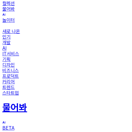
컬렉션
물어봐
놀이터
새로 나온
인기
개발
AI
IT서비스
기획
디자인
비즈니스
프로덕트
커리어
트렌드
스타트업
물어봐
BETA