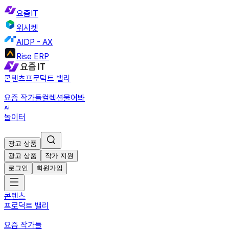
요즘IT
위시켓
AIDP - AX
Rise ERP
콘텐츠
프로덕트 밸리
요즘 작가들
컬렉션
물어봐
놀이터
광고 상품
광고 상품
작가 지원
로그인
회원가입
콘텐츠
프로덕트 밸리
요즘 작가들