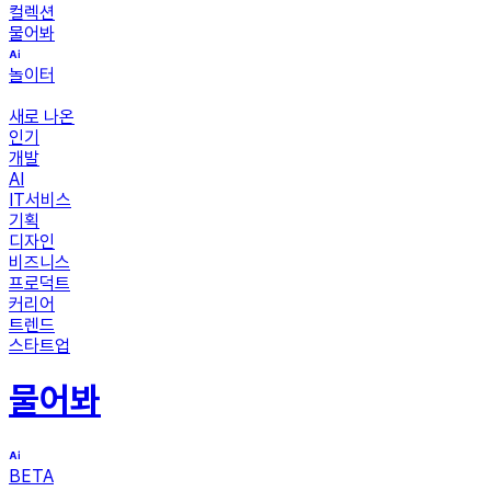
컬렉션
물어봐
놀이터
새로 나온
인기
개발
AI
IT서비스
기획
디자인
비즈니스
프로덕트
커리어
트렌드
스타트업
물어봐
BETA