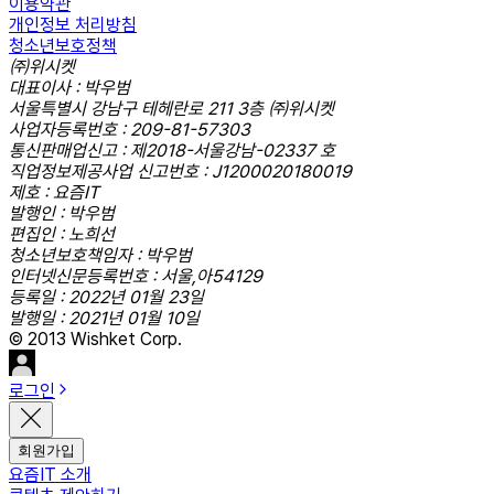
이용약관
개인정보 처리방침
청소년보호정책
㈜위시켓
대표이사 : 박우범
서울특별시 강남구 테헤란로 211 3층 ㈜위시켓
사업자등록번호 : 209-81-57303
통신판매업신고 : 제2018-서울강남-02337 호
직업정보제공사업 신고번호 : J1200020180019
제호 : 요즘IT
발행인 : 박우범
편집인 : 노희선
청소년보호책임자 : 박우범
인터넷신문등록번호 : 서울,아54129
등록일 : 2022년 01월 23일
발행일 : 2021년 01월 10일
© 2013 Wishket Corp.
로그인
회원가입
요즘IT 소개