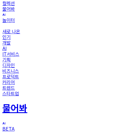
컬렉션
물어봐
놀이터
새로 나온
인기
개발
AI
IT서비스
기획
디자인
비즈니스
프로덕트
커리어
트렌드
스타트업
물어봐
BETA