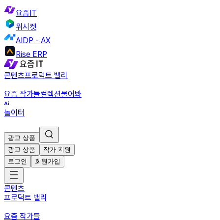
요즘IT
위시켓
AIDP - AX
Rise ERP
콘텐츠
프로덕트 밸리
요즘 작가들
컬렉션
물어봐
놀이터
광고 상품
광고 상품
작가 지원
로그인
회원가입
콘텐츠
프로덕트 밸리
요즘 작가들