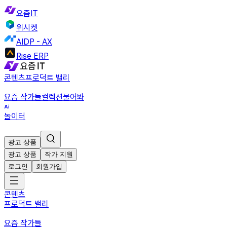
요즘IT
위시켓
AIDP - AX
Rise ERP
콘텐츠
프로덕트 밸리
요즘 작가들
컬렉션
물어봐
놀이터
광고 상품
광고 상품
작가 지원
로그인
회원가입
콘텐츠
프로덕트 밸리
요즘 작가들