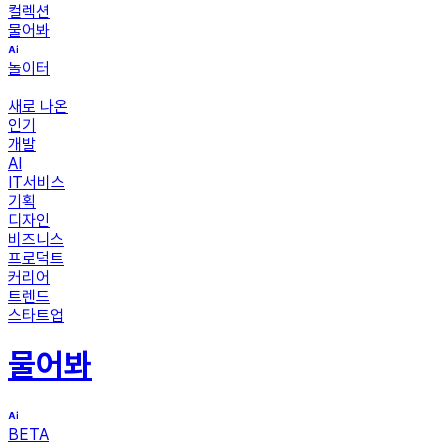
컬렉션
물어봐
놀이터
새로 나온
인기
개발
AI
IT서비스
기획
디자인
비즈니스
프로덕트
커리어
트렌드
스타트업
물어봐
BETA