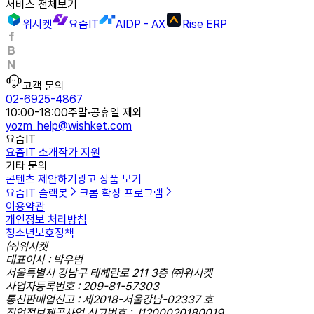
서비스 전체보기
위시켓
요즘IT
AIDP - AX
Rise ERP
고객 문의
02-6925-4867
10:00-18:00
주말·공휴일 제외
yozm_help@wishket.com
요즘IT
요즘IT 소개
작가 지원
기타 문의
콘텐츠 제안하기
광고 상품 보기
요즘IT 슬랙봇
크롬 확장 프로그램
이용약관
개인정보 처리방침
청소년보호정책
㈜위시켓
대표이사 : 박우범
서울특별시 강남구 테헤란로 211 3층 ㈜위시켓
사업자등록번호 : 209-81-57303
통신판매업신고 : 제2018-서울강남-02337 호
직업정보제공사업 신고번호 : J1200020180019