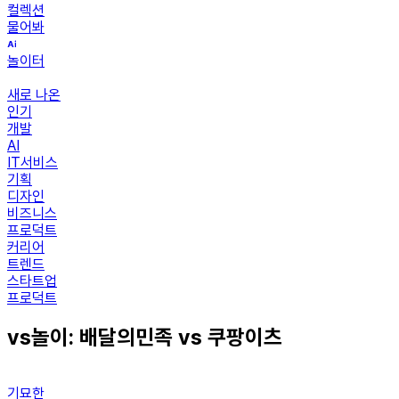
컬렉션
물어봐
놀이터
새로 나온
인기
개발
AI
IT서비스
기획
디자인
비즈니스
프로덕트
커리어
트렌드
스타트업
프로덕트
vs놀이: 배달의민족 vs 쿠팡이츠
기묘한