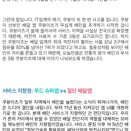
그런데 말입니다. IT업계의 메기, 쿠팡이 또 한 번 사고를 칩니다. 쿠팡
이 선보인 배달 앱 쿠팡이츠가 무섭게 배민을 추격하기 시작한 겁니
다. 쿠팡이츠가 올해 들어서야 서비스 지역을 사실상 전국으로 확장했
기 때문에, 여전히 사용자 수 기준 2등은 요기요이긴 합니다. 하지
만 쿠팡이츠는 배달 업계의 최대 격전지라 불리는 서울 강남 3구에서
점유율 50%를 넘어선 1위가 되었다고 하고요. 철옹성처럼 보이던 배
민의 자리를 흔들고 있기 때문에, 오늘만큼은 전통의 명가 배민과 무서
운 3등 쿠팡이츠에 대해 이야기 나눠보도록 하겠습니다.
서비스 지향점:
푸드 슈퍼앱
vs
일단 배달앱
쿠팡이츠가 일부 지역에서 배민을 눌렀다는 소식이 퍼져나가자, 배민
은 드디어 결단을 내립니다. 무려 11년 동안 지켜오던 앱 UI를 개편하
기로 한 겁니다. 본래 배민 서비스가 지향하던 건 전단지입니다. 우리
가 흔히 거리에서 받을 수 있었던 배달 전단지의 역할을 대체하는 모바
일 메뉴판이 배민의 지향점이었습니다. 서비스 론칭 이후 약 5년간 배
민의 비전이 "정보기술을 활용하여, 배달산업을 발전시키자"였으니 말