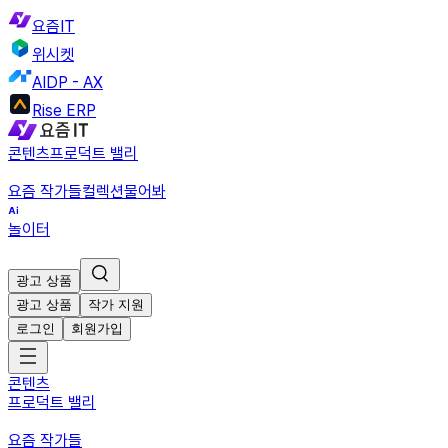
요즘IT
위시켓
AIDP - AX
Rise ERP
콘텐츠
프로덕트 밸리
요즘 작가들
컬렉션
물어봐
놀이터
광고 상품
광고 상품
작가 지원
로그인
회원가입
콘텐츠
프로덕트 밸리
요즘 작가들