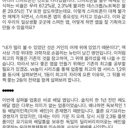
아니라 스마트폰인 것으로 나타났습니다. 스마트폰을 필수 매체로 인
식하는 비율은 무려 67.2%로, 2.3%에 불과한 데스크톱/노트북은 물
론 29.5%인 TV 또한 압도하였는데요. 이렇게 스마트폰이 대체 불가
한 매체가 되면서, 스마트폰 앱의 중요성도 커지고 있습니다. 이와 같
이 우리의 일상생활 곳곳에 스며든 앱, 어떻게 하면 앱을 잘 기획하고
만들 수 있을까요?
"내가 멀리 볼 수 있었던 것은 거인의 어깨 위에 있었기 때문이다", 역
사상 가장 위대한 과학자로 손꼽히는 뉴턴이 남긴 명언입니다. 이처럼
최고의 작품은 기존의 것을 참고하여, 그 위에 올라섰을 때 나올 수 있
습니다. 따라서 보다 좋은 앱을 만들기 위해선 기존의 최고를 공부할
필요가 있겠죠. vs놀이 시리즈를 통해 업종별 최고의 앱 서비스 1,2위
를 동시에 살펴보면서, 1등이 최고의 자리에 오른 이유와, 그 뒤를 바
짝 쫓는 2등의 전략을 함께 살펴보려 합니다.
이번에 살펴볼 업종은 바로 배달 앱입니다. 솔직히 한 1년 전만 해도
배달 앱은 다루는 의미가 없는 업종이었습니다. 왜냐하면 독보적인 1
등 배달의민족(이하 배민)이 존재했기 때문입니다. 물론 요기요라는
경쟁자가 있었지만, 대세는 이미 기운 지 오래. 당시 시장 2,3등 플랫
폼이던 요기요와 배달통을 보유한 독일의 딜리버리히어로는 배민을
운영하는 우아한형제들을 인수하며, 사실상 패배를 시인합니다.