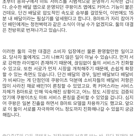
초부터 송파구에서 마트 서비스를 시범적으로 운영하기 시작한 겁니
다. 순수한 배달 앱으로 운영되던 쿠팡이츠 앱에도 커머스 기능이 붙은
건데요. 단건 배달로 압도적인 속도로 승부를 걸었듯이, 이번에도 15
분 내 배달이라는 필살기를 앞세웠다고 합니다. B마트가 자리 잡아가
던 배민에게는 청천벽력과 같은 소식이 아닐 수가 없겠지요. 둘의 대결
은 전방위로 번져나가고 있습니다.
이러한 둘의 극한 대결은 소비자 입장에선 물론 환영할만한 일이고
요. 당사자 둘에게도 그리 나쁘지 않은 일이 아닐 수 있습니다. 먼저 서
로 강력한 라이벌이 존재하기 때문에, 끊임없이 둘의 서비스가 진화할
수 있고요. 또한 서로가 먼저 시장을 개척해주기 때문에, 손쉽게 확장
할 수 있는 측면도 있습니다. 단건 배달의 경우, 일반 배달보다 배달비
가 비싸다는 게 단점인데 쿠팡이츠 덕분에 소비자들의 배달비 저항은
많이 사라진 채로 배민1이 론칭할 수 있었고요. 퀵 커머스라는 서비스
자체가 B마트로 인해 익숙해진 상황이고, 어느 정도 시장성도 검증되
었기에 쿠팡이츠도 마트 서비스 론칭을 준비할 수 있었을 겁니다. 심지
어 쿠팡은 일본 진출을 하면서 B마트 모델을 차용하기도 했고요. 앞으
로 이 둘이 서로를 자극하며 어느 정도까지 진화해나갈 수 있을지 궁금
해집니다.