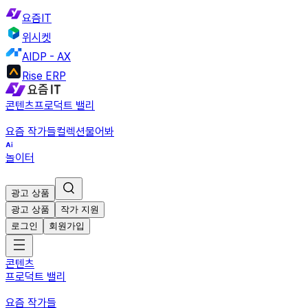
요즘IT
위시켓
AIDP - AX
Rise ERP
콘텐츠
프로덕트 밸리
요즘 작가들
컬렉션
물어봐
놀이터
광고 상품
광고 상품
작가 지원
로그인
회원가입
콘텐츠
프로덕트 밸리
요즘 작가들