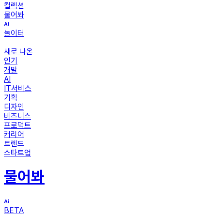
컬렉션
물어봐
놀이터
새로 나온
인기
개발
AI
IT서비스
기획
디자인
비즈니스
프로덕트
커리어
트렌드
스타트업
물어봐
BETA